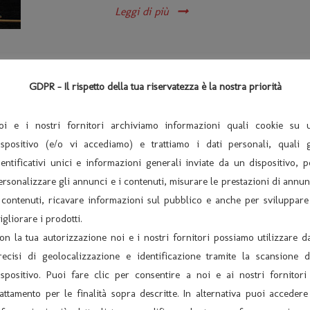
Leggi di più
LA COMPAGNIA I SALV
GDPR - Il rispetto della tua riservatezza è la nostra priorità
DOTTORE DELLE BUGANZ
ORE 21,00
oi e i nostri fornitori archiviamo informazioni quali cookie su 
ispositivo (e/o vi accediamo) e trattiamo i dati personali, quali g
Trama: “A pestàr su la coa un can, el se o
dentificativi unici e informazioni generali inviate da un dispositivo, p
bistrattata ed umiliata da...
ersonalizzare gli annunci e i contenuti, misurare le prestazioni di annun
 contenuti, ricavare informazioni sul pubblico e anche per sviluppare
Leggi di più
igliorare i prodotti.
on la tua autorizzazione noi e i nostri fornitori possiamo utilizzare da
recisi di geolocalizzazione e identificazione tramite la scansione d
LA COMPAGNIA CITTA’
ispositivo. Puoi fare clic per consentire a noi e ai nostri fornitori 
SI FAMOSO – SABATO 04
rattamento per le finalità sopra descritte. In alternativa puoi accedere