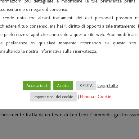
nformazioni più dettagliate e modificare le tue preferenze prima 
La Contessa di Valbruna, più che settanten
cconsentire o di negare il consenso.
nipoti e derubata dai fattori e dalla servitù
i rende noto che alcuni trattamenti dei dati personali possono n
ichiedere il tuo consenso, ma hai il diritto di opporti a tale trattamento. 
Leggi di più
ue preferenze si applicheranno solo a questo sito web. Puoi modificare 
ue preferenze in qualsiasi momento ritornando su questo sito
onsultando la nostra informativa sulla riservatezza.
Leggi tutto
Accetta tutti
Accetta
RIFIUTA
UGA PRESENTA “IL PROFUMO DI MIA
|
Elimina i Cookie
Impostazioni dei cookie
 liberamente tratta da un testo di Leo Lenz Commedia gustosissima,