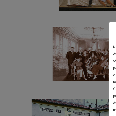
N
d
i
p
e
m
C
p
d
t