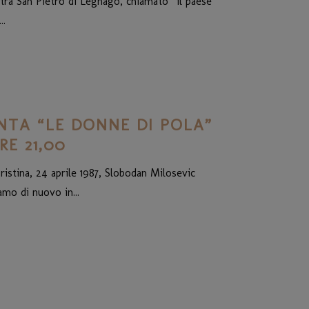
tra San Pietro di Legnago, chiamato “il paese
..
NTA “LE DONNE DI POLA”
RE 21,00
ristina, 24 aprile 1987, Slobodan Milosevic
amo di nuovo in...