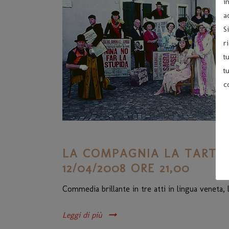
i
a
S
r
t
t
c
LA COMPAGNIA LA TARTAR
12/04/2008 ORE 21,00
Commedia brillante in tre atti in lingua veneta,
Leggi di più