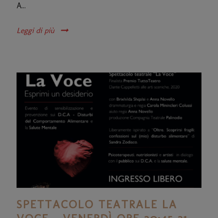
A...
Leggi di più
SPETTACOLO TEATRALE LA