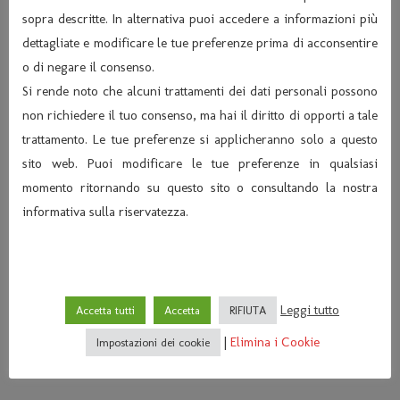
sopra descritte. In alternativa puoi accedere a informazioni più
dettagliate e modificare le tue preferenze prima di acconsentire
o di negare il consenso.
Si rende noto che alcuni trattamenti dei dati personali possono
non richiedere il tuo consenso, ma hai il diritto di opporti a tale
trattamento. Le tue preferenze si applicheranno solo a questo
sito web. Puoi modificare le tue preferenze in qualsiasi
momento ritornando su questo sito o consultando la nostra
DOMENICA 17 NOVEMBRE 2024
informativa sulla riservatezza.
ORE 15:30 E 17:30 – IL TEATRO
DEI BURATTINI – GEORGE AND
FRIENDS
Leggi tutto
Accetta tutti
Accetta
RIFIUTA
IL TEATRO TOSCANO PRESENTA GEORGE AND
|
Elimina i Cookie
Impostazioni dei cookie
FRIENDS 2 SPETTACOLI: ORE 15.30 E 17.30 DURATA
EVENTO 50 MINUTI Ef IL TEATRO TOSCANO DEI...