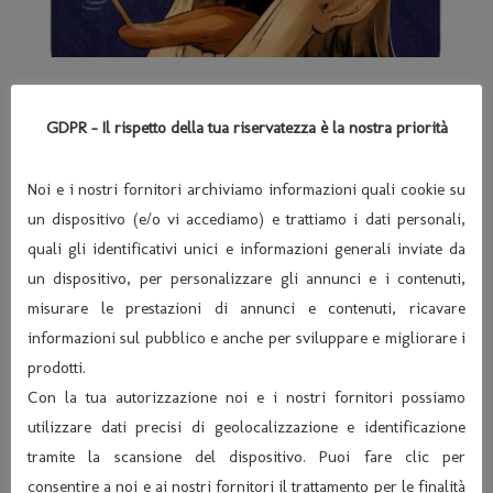
SABATO 30 NOVEMBRE 2024
ORE 21:00 – COMPAGNIA “
GDPR - Il rispetto della tua riservatezza è la nostra priorità
ESTRAVAGARIO” TEATRO “UN
CRETINO E’ PER SEMPRE”
Noi e i nostri fornitori archiviamo informazioni quali cookie su
un dispositivo (e/o vi accediamo) e trattiamo i dati personali,
Commedia brillante in lingua italiana Il mercoledì sera
quali gli identificativi unici e informazioni generali inviate da
per Ludovico è puro divertimento, il suo status di
un dispositivo, per personalizzare gli annunci e i contenuti,
borghese benestante lo porta a...
misurare le prestazioni di annunci e contenuti, ricavare
informazioni sul pubblico e anche per sviluppare e migliorare i
Leggi di più
prodotti.
Con la tua autorizzazione noi e i nostri fornitori possiamo
utilizzare dati precisi di geolocalizzazione e identificazione
tramite la scansione del dispositivo. Puoi fare clic per
consentire a noi e ai nostri fornitori il trattamento per le finalità