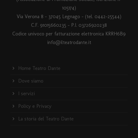
105174)
Via Verona 8 – 37045 Legnago – (tel. 0442-25544)
C.F. 91015660235 - P.I. 03726920238
Codice univoco per fatturazione elettronica KRRH6B9
info@ilteatrodante.it
Home Teatro Dante
Dove siamo
I servizi
Policy e Privacy
La storia del Teatro Dante