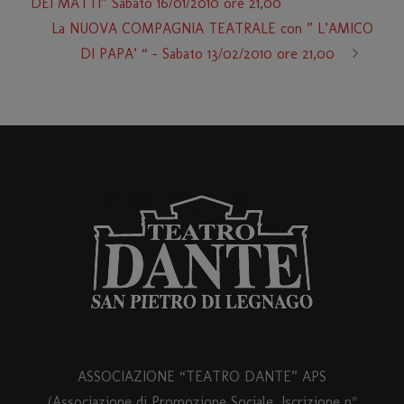
DEI MATTI” Sabato 16/01/2010 ore 21,00
La NUOVA COMPAGNIA TEATRALE con ” L’AMICO
DI PAPA’ “ – Sabato 13/02/2010 ore 21,00
ASSOCIAZIONE “TEATRO DANTE” APS
(Associazione di Promozione Sociale, Iscrizione n°