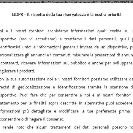
ccascena, commedia "L'ospedal dei miracoli" ARRIVEDERCI 
GDPR - Il rispetto della tua riservatezza è la nostra priorità
oi e i nostri fornitori archiviamo informazioni quali cookie su 
ispositivo (e/o vi accediamo) e trattiamo i dati personali, quali g
dentificativi unici e informazioni generali inviate da un dispositivo, p
ersonalizzare gli annunci e i contenuti, misurare le prestazioni di annun
 contenuti, ricavare informazioni sul pubblico e anche per sviluppare
igliorare i prodotti.
on la tua autorizzazione noi e i nostri fornitori possiamo utilizzare da
recisi di geolocalizzazione e identificazione tramite la scansione d
I NOSTRI SPONSOR
ispositivo. Puoi fare clic per consentire a noi e ai nostri fornitori 
rattamento per le finalità sopra descritte. In alternativa puoi accedere
nformazioni più dettagliate e modificare le tue preferenze prima 
cconsentire o di negare il consenso.
i rende noto che alcuni trattamenti dei dati personali possono n