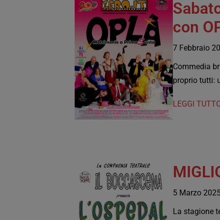
Sabato
con O
7 Febbraio 2
Commedia brill
proprio tutt
LEGGI TUTTO
MIGLI
5 Marzo 202
La stagione t