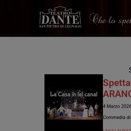
HOME
Spetta
ARANCE
4 Marzo 202
Commedia dial