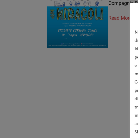
Compagnia Bo
Read More »
N
d
i
p
e
m
C
p
d
t
i
a
S