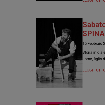
LEGGI TUTTO
Sabato
SPINA 
15 Febbraio 
Storia in dia
uomo, figlio d
LEGGI TUTTO