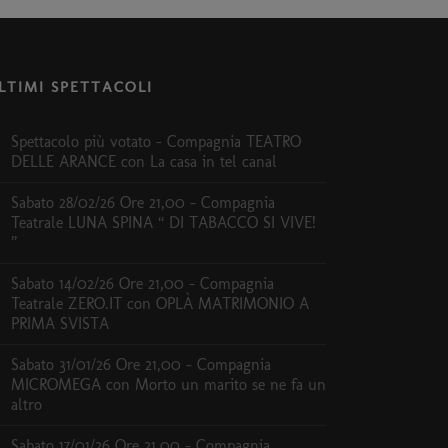
LTIMI SPETTACOLI
Spettacolo più votato – Compagnia TEATRO
DELLE ARANCE con La casa in tel canal
Sabato 28/02/26 Ore 21,00 – Compagnia
Teatrale LUNA SPINA “ DI TABACCO SI VIVE!
”
Sabato 14/02/26 Ore 21,00 – Compagnia
Teatrale ZERO.IT con OPLÀ MATRIMONIO A
PRIMA SVISTA
Sabato 31/01/26 Ore 21,00 – Compagnia
MICROMEGA con Morto un marito se ne fa un
altro
Sabato 17/01/26 Ore 21,00 – Compagnia