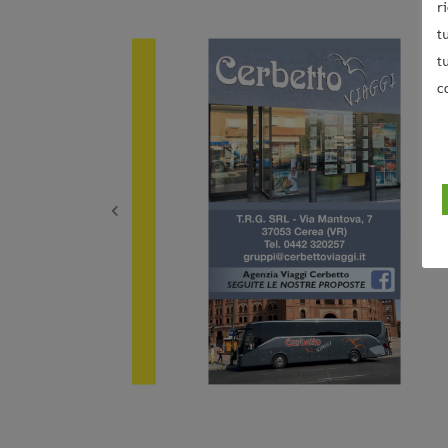
r
t
t
c