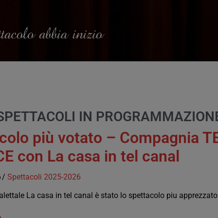
PROGRAMMA
BIGLIETTI
I SERVIZI
DOVE SIAMO
SPETTACOLI IN PROGRAMMAZIONE
colo più votato – Compagnia 
 con La casa in tel canal
6
Spettacoli 2025-2026
ettale La casa in tel canal è stato lo spettacolo piu apprezzat