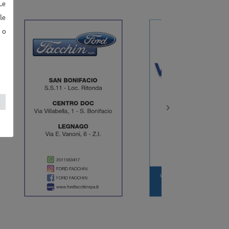
Le
le
 o