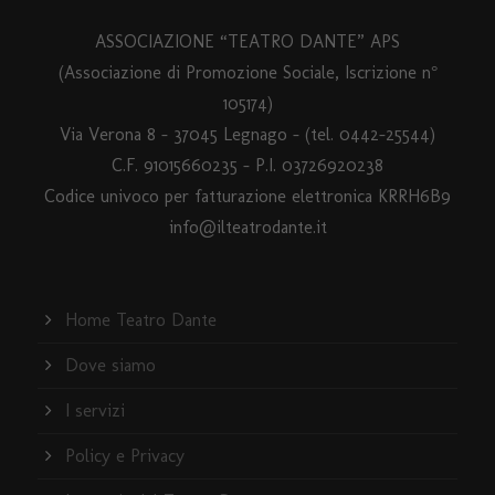
ASSOCIAZIONE “TEATRO DANTE” APS
(Associazione di Promozione Sociale, Iscrizione n°
105174)
Via Verona 8 – 37045 Legnago – (tel. 0442-25544)
C.F. 91015660235 - P.I. 03726920238
Codice univoco per fatturazione elettronica KRRH6B9
info@ilteatrodante.it
Home Teatro Dante
Dove siamo
I servizi
Policy e Privacy