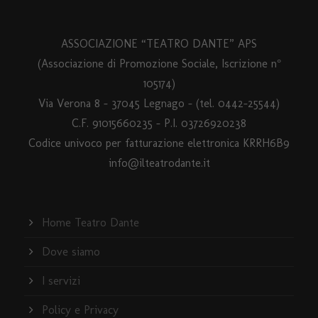
ASSOCIAZIONE “TEATRO DANTE” APS
(Associazione di Promozione Sociale, Iscrizione n°
105174)
Via Verona 8 – 37045 Legnago – (tel. 0442-25544)
C.F. 91015660235 - P.I. 03726920238
Codice univoco per fatturazione elettronica KRRH6B9
info@ilteatrodante.it
Home Teatro Dante
Dove siamo
I servizi
Policy e Privacy