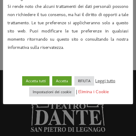
Condividi:
Si rende noto che alcuni trattamenti dei dati personali possono
non richiedere il tuo consenso, ma hai il diritto di opporti a tale
trattamento. Le tue preferenze si applicheranno solo a questo
COMUNICARE SICUREZZA INFORMARE PER
sito web. Puoi modificare le tue preferenze in qualsiasi
PREVENIRE – GIOVEDÌ 19 OTTOBRE ORE 17,30
momento ritornando su questo sito o consultando la nostra
MIGLIOR SPETTACOLO 2023-2024
informativa sulla riservatezza.
Leggi tutto
Accetta tutti
Accetta
RIFIUTA
|
Elimina i Cookie
Impostazioni dei cookie