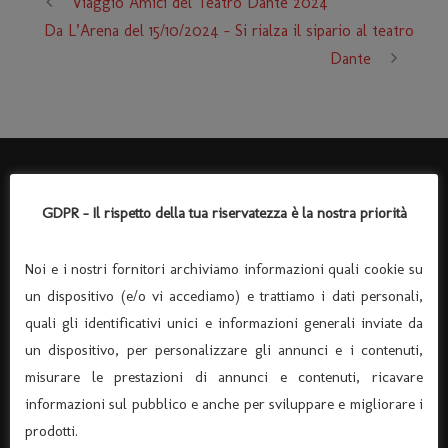
Viaggio Amici del Teatro Dante 2024
Da L’Arena del 15/10/2024 – Si rialza il sipario al teatro
Dante
GDPR - Il rispetto della tua riservatezza è la nostra priorità
Noi e i nostri fornitori archiviamo informazioni quali cookie su
un dispositivo (e/o vi accediamo) e trattiamo i dati personali,
quali gli identificativi unici e informazioni generali inviate da
un dispositivo, per personalizzare gli annunci e i contenuti,
misurare le prestazioni di annunci e contenuti, ricavare
informazioni sul pubblico e anche per sviluppare e migliorare i
ASSOCIAZIONE “TEATRO DANTE” APS
prodotti.
(Associazione di Promozione Sociale, Iscrizione n°