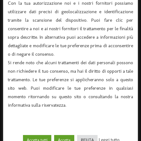
Con la tua autorizzazione noi e i nostri fornitori possiamo
105174)
utilizzare dati precisi di geolocalizzazione e identificazione
Via Verona 8 – 37045 Legnago – (tel. 0442-25544)
tramite la scansione del dispositivo. Puoi fare clic per
C.F. 91015660235 - P.I. 03726920238
consentire a noi e ai nostri fornitori il trattamento per le finalità
Codice univoco per fatturazione elettronica KRRH6B9
sopra descritte. In alternativa puoi accedere a informazioni più
info@ilteatrodante.it
dettagliate e modificare le tue preferenze prima di acconsentire
o di negare il consenso.
Si rende noto che alcuni trattamenti dei dati personali possono
Home Teatro Dante
non richiedere il tuo consenso, ma hai il diritto di opporti a tale
trattamento. Le tue preferenze si applicheranno solo a questo
Dove siamo
sito web. Puoi modificare le tue preferenze in qualsiasi
I servizi
momento ritornando su questo sito o consultando la nostra
informativa sulla riservatezza.
Policy e Privacy
La storia del Teatro Dante
Leggi tutto
Accetta tutti
Accetta
RIFIUTA