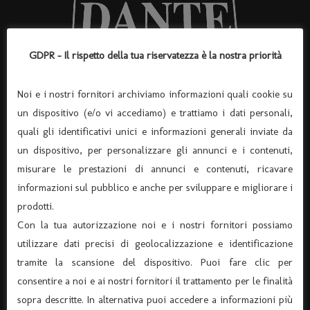
GDPR - Il rispetto della tua riservatezza è la nostra priorità
Noi e i nostri fornitori archiviamo informazioni quali cookie su
ASSOCIAZIONE “TEATRO DANTE” APS
un dispositivo (e/o vi accediamo) e trattiamo i dati personali,
(Associazione di Promozione Sociale, Iscrizione n°
quali gli identificativi unici e informazioni generali inviate da
105174)
un dispositivo, per personalizzare gli annunci e i contenuti,
Via Verona 8 – 37045 Legnago – (tel. 0442-25544)
misurare le prestazioni di annunci e contenuti, ricavare
C.F. 91015660235 - P.I. 03726920238
informazioni sul pubblico e anche per sviluppare e migliorare i
Codice univoco per fatturazione elettronica KRRH6B9
prodotti.
info@ilteatrodante.it
Con la tua autorizzazione noi e i nostri fornitori possiamo
utilizzare dati precisi di geolocalizzazione e identificazione
tramite la scansione del dispositivo. Puoi fare clic per
Home Teatro Dante
consentire a noi e ai nostri fornitori il trattamento per le finalità
sopra descritte. In alternativa puoi accedere a informazioni più
Dove siamo