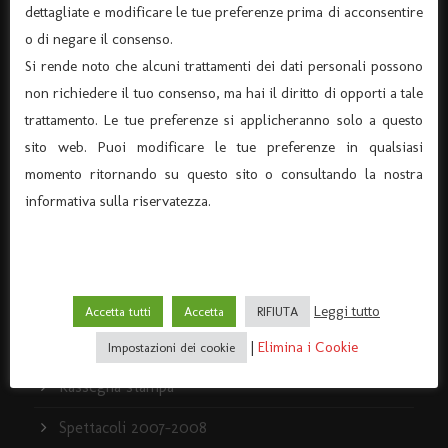
dettagliate e modificare le tue preferenze prima di acconsentire
I servizi
o di negare il consenso.
Si rende noto che alcuni trattamenti dei dati personali possono
Policy e Privacy
non richiedere il tuo consenso, ma hai il diritto di opporti a tale
La storia del Teatro Dante
trattamento. Le tue preferenze si applicheranno solo a questo
sito web. Puoi modificare le tue preferenze in qualsiasi
momento ritornando su questo sito o consultando la nostra
informativa sulla riservatezza.
ARCHIVIO
Archivio News
Archivio Spettacoli
Leggi tutto
Accetta tutti
Accetta
RIFIUTA
News
|
Elimina i Cookie
Impostazioni dei cookie
Rassegna stampa
Spettacoli 2007-2008