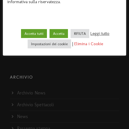
informativa sulla riservatezza.
Home Teatro Dante
Dove siamo
I servizi
Leggi tutto
Accetta tutti
Accetta
RIFIUTA
Policy e Privacy
|
Elimina i Cookie
Impostazioni dei cookie
La storia del Teatro Dante
ARCHIVIO
Archivio News
Archivio Spettacoli
News
Rassegna stampa