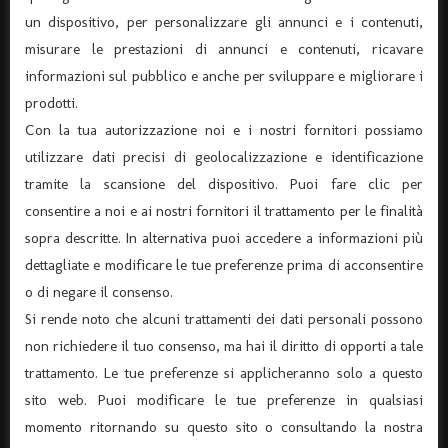
un dispositivo, per personalizzare gli annunci e i contenuti,
misurare le prestazioni di annunci e contenuti, ricavare
informazioni sul pubblico e anche per sviluppare e migliorare i
prodotti.
Con la tua autorizzazione noi e i nostri fornitori possiamo
utilizzare dati precisi di geolocalizzazione e identificazione
tramite la scansione del dispositivo. Puoi fare clic per
ASSOCIAZIONE “TEATRO DANTE” APS
consentire a noi e ai nostri fornitori il trattamento per le finalità
(Associazione di Promozione Sociale, Iscrizione n°
sopra descritte. In alternativa puoi accedere a informazioni più
105174)
dettagliate e modificare le tue preferenze prima di acconsentire
o di negare il consenso.
Via Verona 8 – 37045 Legnago – (tel. 0442-25544)
Si rende noto che alcuni trattamenti dei dati personali possono
C.F. 91015660235 - P.I. 03726920238
non richiedere il tuo consenso, ma hai il diritto di opporti a tale
Codice univoco per fatturazione elettronica KRRH6B9
trattamento. Le tue preferenze si applicheranno solo a questo
info@ilteatrodante.it
sito web. Puoi modificare le tue preferenze in qualsiasi
momento ritornando su questo sito o consultando la nostra