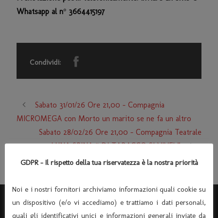
Whatsapp al n° 3664415197
Condividi:
Sabato 31/01/26 Ore 21,00 – Compagnia
MICROMEGA con Morto un marito se ne fa un altro
Sabato 28/02/26 Ore 21,00 – Compagnia Teatrale
LUNA SPINA “ DI TABACCO SI VIVE! ”
GDPR - Il rispetto della tua riservatezza è la nostra priorità
Noi e i nostri fornitori archiviamo informazioni quali cookie su
un dispositivo (e/o vi accediamo) e trattiamo i dati personali,
quali gli identificativi unici e informazioni generali inviate da