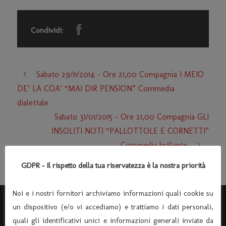
Condividi:
Sabato 29/11/2014 – Ore 21,00 Compagnia I MEIO
DE’ LA COA’ “MAI DIR PENSION” Commedia
dialettale
Sabato 31/01/2015 – Ore 21,00 Compagnia GLI
INSOLITI NOTI “PALLOTTOLE E CORNETTI”
Commedia brillante
GDPR - Il rispetto della tua riservatezza è la nostra priorità
Noi e i nostri fornitori archiviamo informazioni quali cookie su
un dispositivo (e/o vi accediamo) e trattiamo i dati personali,
quali gli identificativi unici e informazioni generali inviate da