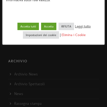
informativa sulla riservatezza.
Home Teatro Dante
Dove siamo
I servizi
Leggi tutto
Accetta tutti
Accetta
RIFIUTA
Policy e Privacy
|
Elimina i Cookie
Impostazioni dei cookie
La storia del Teatro Dante
ARCHIVIO
Archivio News
Archivio Spettacoli
News
Rassegna stampa