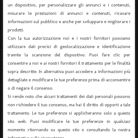
un dispositivo, per personalizzare gli annunci e i contenuti,
misurare le prestazioni di annunci e contenuti, ricavare
informazioni sul pubblico e anche per sviluppare e migliorare i
prodotti.
Con la tua autorizzazione noi e i nostri fornitori possiamo
utilizzare dati precisi di geolocalizzazione e identificazione
tramite la scansione del dispositivo. Puoi fare clic per
ASSOCIAZIONE “TEATRO DANTE” APS
consentire a noi e ai nostri fornitori il trattamento per le finalità
(Associazione di Promozione Sociale, Iscrizione n°
sopra descritte. In alternativa puoi accedere a informazioni più
105174)
dettagliate e modificare le tue preferenze prima di acconsentire
Via Verona 8 – 37045 Legnago – (tel. 0442-25544)
o di negare il consenso.
C.F. 91015660235 - P.I. 03726920238
Si rende noto che alcuni trattamenti dei dati personali possono
Codice univoco per fatturazione elettronica KRRH6B9
non richiedere il tuo consenso, ma hai il diritto di opporti a tale
info@ilteatrodante.it
trattamento. Le tue preferenze si applicheranno solo a questo
sito web. Puoi modificare le tue preferenze in qualsiasi
momento ritornando su questo sito o consultando la nostra