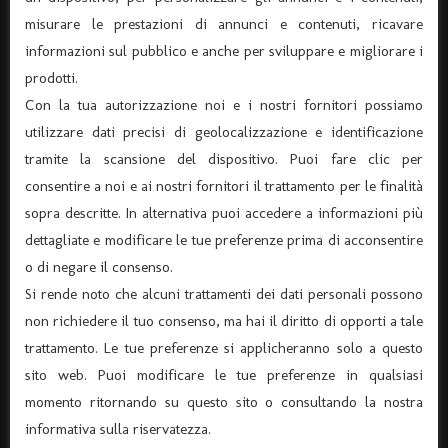
misurare le prestazioni di annunci e contenuti, ricavare
informazioni sul pubblico e anche per sviluppare e migliorare i
prodotti.
Con la tua autorizzazione noi e i nostri fornitori possiamo
utilizzare dati precisi di geolocalizzazione e identificazione
ASSOCIAZIONE “TEATRO DANTE” APS
tramite la scansione del dispositivo. Puoi fare clic per
consentire a noi e ai nostri fornitori il trattamento per le finalità
(Associazione di Promozione Sociale, Iscrizione n°
sopra descritte. In alternativa puoi accedere a informazioni più
105174)
dettagliate e modificare le tue preferenze prima di acconsentire
Via Verona 8 – 37045 Legnago – (tel. 0442-25544)
o di negare il consenso.
C.F. 91015660235 - P.I. 03726920238
Si rende noto che alcuni trattamenti dei dati personali possono
Codice univoco per fatturazione elettronica KRRH6B9
non richiedere il tuo consenso, ma hai il diritto di opporti a tale
info@ilteatrodante.it
trattamento. Le tue preferenze si applicheranno solo a questo
sito web. Puoi modificare le tue preferenze in qualsiasi
momento ritornando su questo sito o consultando la nostra
Home Teatro Dante
informativa sulla riservatezza.