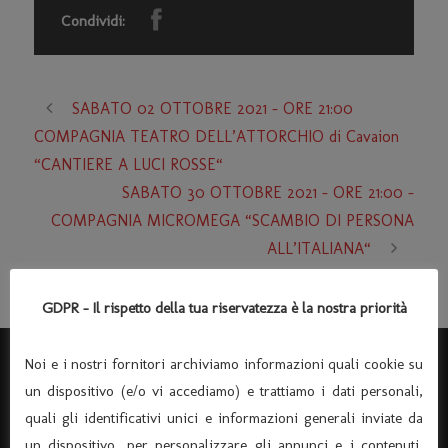
Condividi:
SABATO 02 OTTOBRE 2021 – ORE 21:00
COMPAGNIA TEATRO DELL’ATTORCHIO di Cavaion
“CANTIERE A LUCI ROSSE“
SABATO 30 OTTOBRE 2021 – ORE 21:00 –
COMPAGNIA MICROMEGA “SCAMBIO DI PERSONA
ALL’ITALIANA“
GDPR - Il rispetto della tua riservatezza è la nostra priorità
Noi e i nostri fornitori archiviamo informazioni quali cookie su
un dispositivo (e/o vi accediamo) e trattiamo i dati personali,
quali gli identificativi unici e informazioni generali inviate da
un dispositivo, per personalizzare gli annunci e i contenuti,