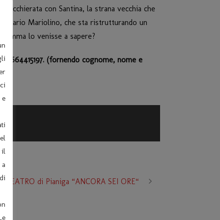
hiacchierata con Santina, la strana vecchia che
presario Mariolino, che sta ristrutturando un
e Gemma lo venisse a sapere?
un
li
64415197. (fornendo cognome, nome e
er
ci
 e
ti
el
il
 a
di
 TEATRO di Pianiga “ANCORA SEI ORE“
on
Le