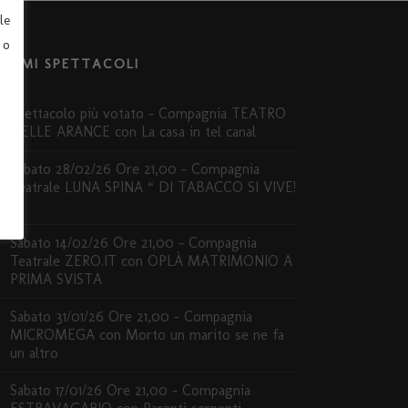
le
 o
LTIMI SPETTACOLI
Spettacolo più votato – Compagnia TEATRO
DELLE ARANCE con La casa in tel canal
Sabato 28/02/26 Ore 21,00 – Compagnia
Teatrale LUNA SPINA “ DI TABACCO SI VIVE!
”
Sabato 14/02/26 Ore 21,00 – Compagnia
Teatrale ZERO.IT con OPLÀ MATRIMONIO A
PRIMA SVISTA
Sabato 31/01/26 Ore 21,00 – Compagnia
MICROMEGA con Morto un marito se ne fa
un altro
Sabato 17/01/26 Ore 21,00 – Compagnia