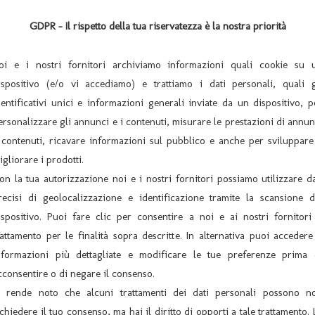
anovale fannullone del muratore Enrico, tra un giro al bar e una c
GDPR - Il rispetto della tua riservatezza è la nostra priorità
egheri”. Entrambi si trovano a lavorare sul cantiere dell’ingenuo im
a amante Rossella, affascinante giovane arrivista! Ma se la mogli
oi e i nostri fornitori archiviamo informazioni quali cookie su 
ispositivo (e/o vi accediamo) e trattiamo i dati personali, quali g
LIGO PRENOTAZIONE CON MESSAGGIO( sms o whatsapp) AL 36
dentificativi unici e informazioni generali inviate da un dispositivo, p
ersonalizzare gli annunci e i contenuti, misurare le prestazioni di annun
 contenuti, ricavare informazioni sul pubblico e anche per sviluppare
igliorare i prodotti.
on la tua autorizzazione noi e i nostri fornitori possiamo utilizzare da
recisi di geolocalizzazione e identificazione tramite la scansione d
ispositivo. Puoi fare clic per consentire a noi e ai nostri fornitori 
rattamento per le finalità sopra descritte. In alternativa puoi accedere
ONE TEATRALE 2021-22
nformazioni più dettagliate e modificare le tue preferenze prima 
SABATO 16 OTTOBRE 2021 – ORE 21:00 COMPAGNIA AMICI DEL
cconsentire o di negare il consenso.
i rende noto che alcuni trattamenti dei dati personali possono n
ichiedere il tuo consenso, ma hai il diritto di opporti a tale trattamento. 