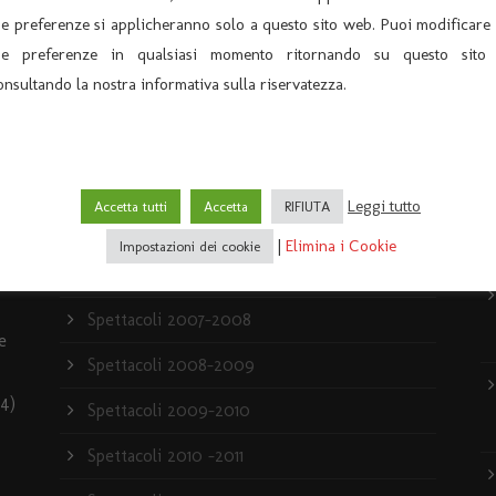
ue preferenze si applicheranno solo a questo sito web. Puoi modificare 
ue preferenze in qualsiasi momento ritornando su questo sito
ARCHIVIO
U
onsultando la nostra informativa sulla riservatezza.
Archivio News
Archivio Spettacoli
Leggi tutto
Accetta tutti
Accetta
RIFIUTA
News
|
Elimina i Cookie
Impostazioni dei cookie
Rassegna stampa
Spettacoli 2007-2008
e
Spettacoli 2008-2009
4)
Spettacoli 2009-2010
Spettacoli 2010 -2011