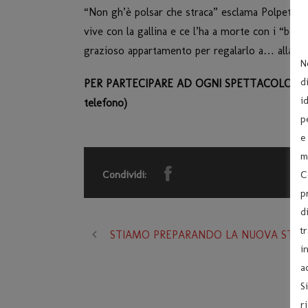
“Non gh’è polsar che straca” esclama Polpetta, m
vive con la gallina e ce l’ha a morte con i “bot
grazioso appartamento per regalarlo a… alla su
N
d
PER PARTECIPARE AD OGNI SPETTACOLO, OBB
i
telefono)
p
e
m
Condividi:
C
p
d
t
STIAMO PREPARANDO LA NUOVA STAGI
i
a
S
r