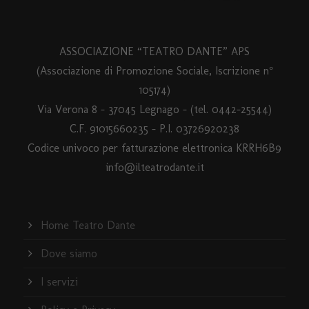
ASSOCIAZIONE “TEATRO DANTE” APS
(Associazione di Promozione Sociale, Iscrizione n°
105174)
Via Verona 8 – 37045 Legnago – (tel. 0442-25544)
C.F. 91015660235 - P.I. 03726920238
Codice univoco per fatturazione elettronica KRRH6B9
info@ilteatrodante.it
Home Teatro Dante
Dove siamo
I servizi