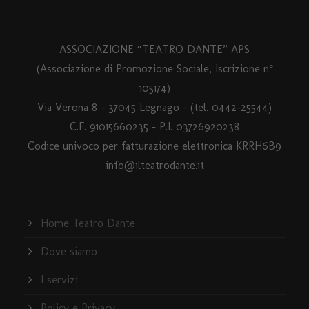
ASSOCIAZIONE “TEATRO DANTE” APS
(Associazione di Promozione Sociale, Iscrizione n°
105174)
Via Verona 8 – 37045 Legnago – (tel. 0442-25544)
C.F. 91015660235 - P.I. 03726920238
Codice univoco per fatturazione elettronica KRRH6B9
info@ilteatrodante.it
Home Teatro Dante
Dove siamo
I servizi
Policy e Privacy