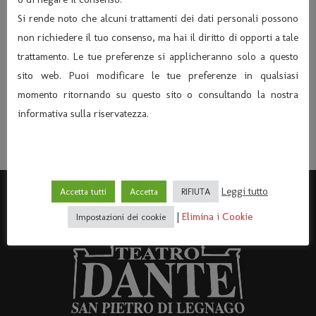
Si rende noto che alcuni trattamenti dei dati personali possono
Presentazione del libro “El butin” Storie del
non richiedere il tuo consenso, ma hai il diritto di opporti a tale
paese del coccodrillo – Dom 16/03/2008 – ore 17.30
trattamento. Le tue preferenze si applicheranno solo a questo
La Compagnia LA TARTARUGA presenta “IL
sito web. Puoi modificare le tue preferenze in qualsiasi
PROFUMO DI MIA MOGLIE” – Sabato 12/04/2008 ore
momento ritornando su questo sito o consultando la nostra
21,00
informativa sulla riservatezza.
Leggi tutto
Accetta tutti
Accetta
RIFIUTA
|
Elimina i Cookie
Impostazioni dei cookie