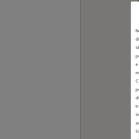
N
d
i
p
e
m
C
p
d
t
i
a
S