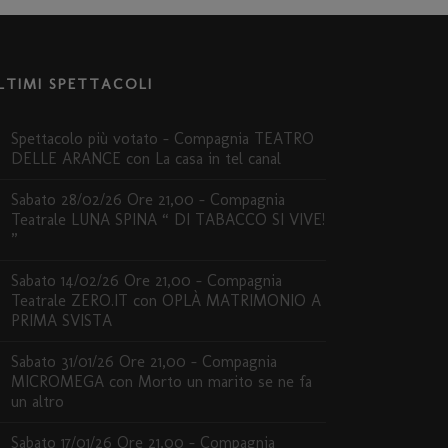
LTIMI SPETTACOLI
Spettacolo più votato – Compagnia TEATRO
DELLE ARANCE con La casa in tel canal
Sabato 28/02/26 Ore 21,00 – Compagnia
Teatrale LUNA SPINA “ DI TABACCO SI VIVE!
”
Sabato 14/02/26 Ore 21,00 – Compagnia
Teatrale ZERO.IT con OPLÀ MATRIMONIO A
PRIMA SVISTA
Sabato 31/01/26 Ore 21,00 – Compagnia
MICROMEGA con Morto un marito se ne fa
un altro
Sabato 17/01/26 Ore 21,00 – Compagnia