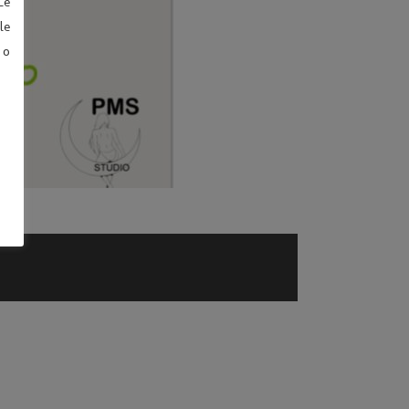
Le
le
 o