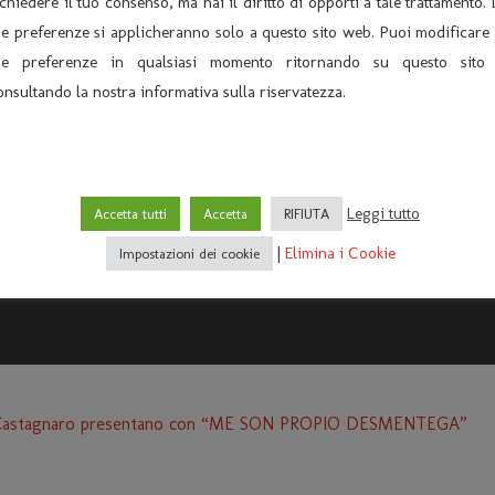
ichiedere il tuo consenso, ma hai il diritto di opporti a tale trattamento. 
ue preferenze si applicheranno solo a questo sito web. Puoi modificare 
ue preferenze in qualsiasi momento ritornando su questo sito
onsultando la nostra informativa sulla riservatezza.
Leggi tutto
Accetta tutti
Accetta
RIFIUTA
|
Elimina i Cookie
Impostazioni dei cookie
 di Castagnaro presentano con “ME SON PROPIO DESMENTEGA”