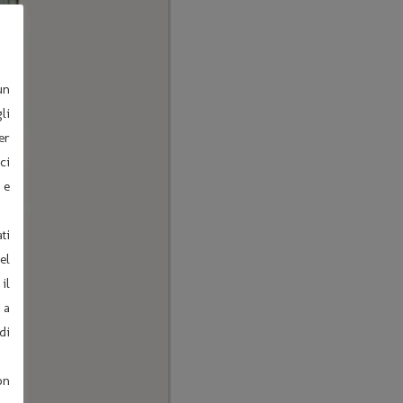
un
li
er
ci
 e
ti
el
il
 a
di
on