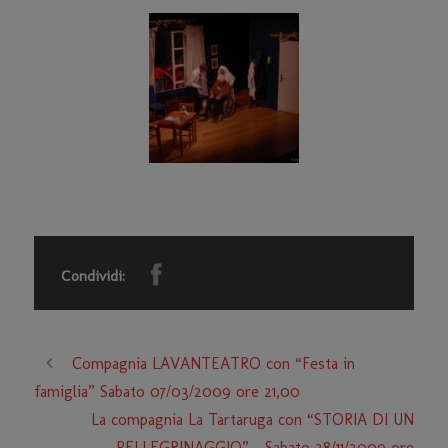
Condividi:
Compagnia LAVANTEATRO con “Festa in
famiglia” Sabato 07/03/2009 ore 21,00
La compagnia La Tartaruga con “STORIA DI UN
PELLEGRINAGGIO” – Sabato 28/11/2009 ore