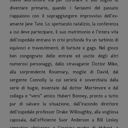
diventare primario, quando i fantasmi del passato
riappaiono con il sopraggiungere improvviso dell’ex-
amante Jane Tate. Lo spettacolo natalizio, la conferenza
a cui deve partecipare, il suo matrimonio e l’intera vita
dell’ospedale entrano in crisi profonda fra un turbinio di
equivoci e travestimenti, di battute e gags. Nel gioco
ben congegnato delle entrate ed uscite degli altri
numerosi personaggi, dallo stravagante Dottor Mike,
alla sorprendente Rosemary, moglie di David, dal
sergente Connolly la cui serietà è soverchiata dalla
serie di bugie, inventate dal dottor Mortimore e dal
collega e “vero” amico Hubert Bonney, pronto a tutto
pur di salvare la situazione, dall’iracondo direttore
dell’ospedale professor Drake Willoughby, alla vogliosa
caposala, dall’efficiente Suor Anderson a Bill Lesley
simpatico ubriacone e l’anziana madre di Hubert, e