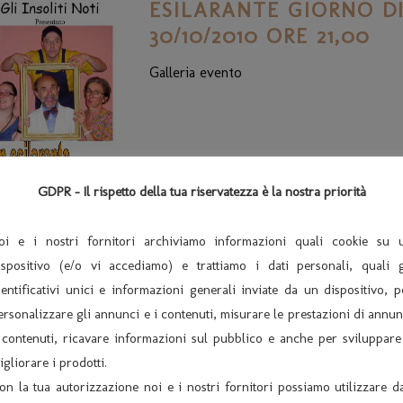
ESILARANTE GIORNO DI
30/10/2010 ORE 21,00
Galleria evento
GDPR - Il rispetto della tua riservatezza è la nostra priorità
oi e i nostri fornitori archiviamo informazioni quali cookie su 
ispositivo (e/o vi accediamo) e trattiamo i dati personali, quali g
dentificativi unici e informazioni generali inviate da un dispositivo, p
ersonalizzare gli annunci e i contenuti, misurare le prestazioni di annun
 contenuti, ricavare informazioni sul pubblico e anche per sviluppare
igliorare i prodotti.
ARCHIVIO
U
on la tua autorizzazione noi e i nostri fornitori possiamo utilizzare da