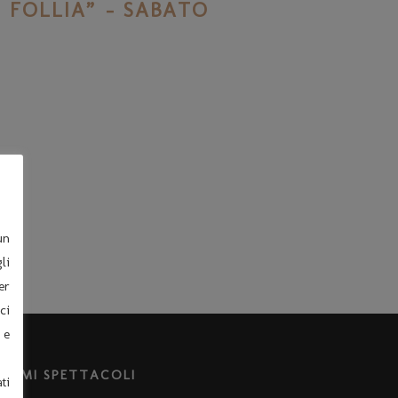
 FOLLIA” – SABATO
un
li
er
ci
 e
LTIMI SPETTACOLI
ti