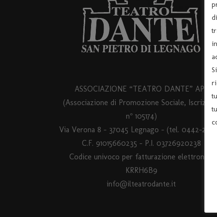
p
d
t
i
a
S
r
ASSOCIAZIONE “TEATRO DANTE” APS
t
(Associazione di Promozione Sociale, Iscrizion
t
n° 105174)
c
Via Verona 8 – 37045 Legnago – (tel. 0442-2554
C.F. 91015660235 - P.I. 03726920238
Codice univoco per fatturazione elettronica
KRRH6B9
info@ilteatrodante.it