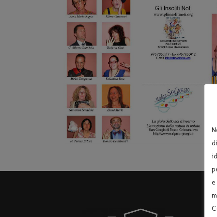
N
d
i
p
e
m
C