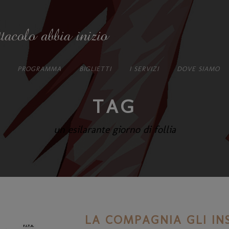
PROGRAMMA
BIGLIETTI
I SERVIZI
DOVE SIAMO
TAG
un esilarante giorno di follia
LA COMPAGNIA GLI IN