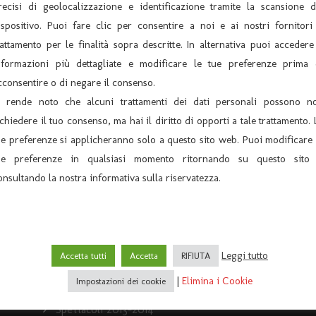
recisi di geolocalizzazione e identificazione tramite la scansione d
Archivio News
ispositivo. Puoi fare clic per consentire a noi e ai nostri fornitori 
rattamento per le finalità sopra descritte. In alternativa puoi accedere
Archivio Spettacoli
nformazioni più dettagliate e modificare le tue preferenze prima 
News
cconsentire o di negare il consenso.
i rende noto che alcuni trattamenti dei dati personali possono n
Rassegna stampa
ichiedere il tuo consenso, ma hai il diritto di opporti a tale trattamento. 
Spettacoli 2007-2008
ue preferenze si applicheranno solo a questo sito web. Puoi modificare 
e
ue preferenze in qualsiasi momento ritornando su questo sito
Spettacoli 2008-2009
onsultando la nostra informativa sulla riservatezza.
4)
Spettacoli 2009-2010
Spettacoli 2010 -2011
Spettacoli 2011 -2012
Leggi tutto
Accetta tutti
Accetta
RIFIUTA
Spettacoli 2012-2013
|
Elimina i Cookie
Impostazioni dei cookie
Spettacoli 2013-2014