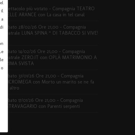
el
Spettacolo più votato – Compagnia TEATRO
il
DELLE ARANCE con La casa in tel canal
 a
Sabato 28/02/26 Ore 21,00 – Compagnia
di
Teatrale LUNA SPINA “ DI TABACCO SI VIVE!
”
on
Sabato 14/02/26 Ore 21,00 – Compagnia
Le
Teatrale ZERO.IT con OPLÀ MATRIMONIO A
le
PRIMA SVISTA
 o
Sabato 31/01/26 Ore 21,00 – Compagnia
MICROMEGA con Morto un marito se ne fa
un altro
Sabato 17/01/26 Ore 21,00 – Compagnia
ESTRAVAGARIO con Parenti serpenti