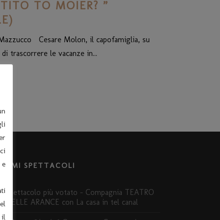
TITO TO MOIER? ”
E)
o Mazzucco Cesare Molon, il capofamiglia, su
i trascorrere le vacanze in...
un
li
er
ci
 e
LTIMI SPETTACOLI
ti
Spettacolo più votato – Compagnia TEATRO
DELLE ARANCE con La casa in tel canal
el
il