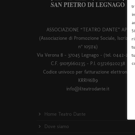
t
i
a
ASSOCIAZIONE “TEATRO DANTE” APS
S
(Associazione di Promozione Sociale, Iscrizion
r
n° 105174)
t
Via Verona 8 – 37045 Legnago – (tel. 0442-2554
t
c
C.F. 91015660235 - P.I. 03726920238
Codice univoco per fatturazione elettronica
KRRH6B9
info@ilteatrodante.it
Home Teatro Dante
Dove siamo