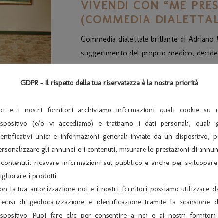
VIVENDI CON “ME PRES
(COMMEDIA DIALETTAL
Commedia dialettale brillante di Adrian
suggerimento del proprio medico, decide d
Leggi di più
GDPR - Il rispetto della tua riservatezza è la nostra priorità
oi e i nostri fornitori archiviamo informazioni quali cookie su 
ispositivo (e/o vi accediamo) e trattiamo i dati personali, quali g
dentificativi unici e informazioni generali inviate da un dispositivo, p
ersonalizzare gli annunci e i contenuti, misurare le prestazioni di annun
 contenuti, ricavare informazioni sul pubblico e anche per sviluppare
ARCHIVIO
U
igliorare i prodotti.
on la tua autorizzazione noi e i nostri fornitori possiamo utilizzare da
Archivio News
recisi di geolocalizzazione e identificazione tramite la scansione d
Archivio Spettacoli
ispositivo. Puoi fare clic per consentire a noi e ai nostri fornitori 