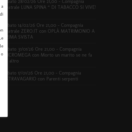
Sabato 28/02/26 Ore 21,00 – Compagnia
 a
Teatrale LUNA SPINA “ DI TABACCO SI VIVE!
”
di
Sabato 14/02/26 Ore 21,00 – Compagnia
on
Teatrale ZERO.IT con OPLÀ MATRIMONIO A
PRIMA SVISTA
Le
le
Sabato 31/01/26 Ore 21,00 – Compagnia
 o
MICROMEGA con Morto un marito se ne fa
un altro
Sabato 17/01/26 Ore 21,00 – Compagnia
ESTRAVAGARIO con Parenti serpenti