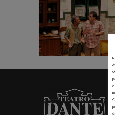
N
d
i
p
e
m
C
p
d