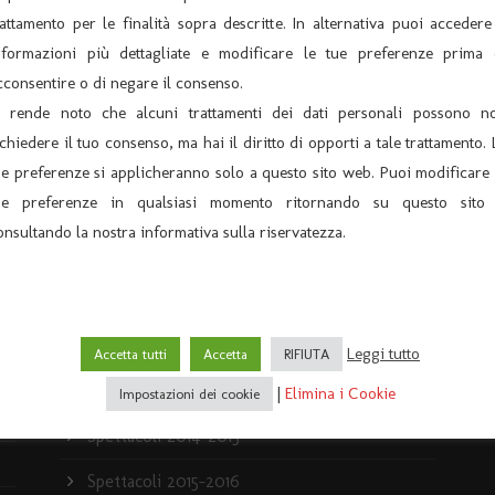
rattamento per le finalità sopra descritte. In alternativa puoi accedere
News
nformazioni più dettagliate e modificare le tue preferenze prima 
Rassegna stampa
cconsentire o di negare il consenso.
i rende noto che alcuni trattamenti dei dati personali possono n
Spettacoli 2007-2008
e
ichiedere il tuo consenso, ma hai il diritto di opporti a tale trattamento. 
Spettacoli 2008-2009
ue preferenze si applicheranno solo a questo sito web. Puoi modificare 
4)
ue preferenze in qualsiasi momento ritornando su questo sito
Spettacoli 2009-2010
onsultando la nostra informativa sulla riservatezza.
Spettacoli 2010 -2011
Spettacoli 2011 -2012
Spettacoli 2012-2013
Leggi tutto
Accetta tutti
Accetta
RIFIUTA
Spettacoli 2013-2014
|
Elimina i Cookie
Impostazioni dei cookie
Spettacoli 2014-2015
Spettacoli 2015-2016