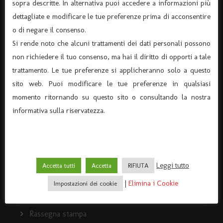
sopra descritte. In alternativa puoi accedere a informazioni più
dettagliate e modificare le tue preferenze prima di acconsentire
Dove siamo
o di negare il consenso.
I servizi
Si rende noto che alcuni trattamenti dei dati personali possono
non richiedere il tuo consenso, ma hai il diritto di opporti a tale
Policy e Privacy
trattamento. Le tue preferenze si applicheranno solo a questo
La storia del Teatro Dante
sito web. Puoi modificare le tue preferenze in qualsiasi
momento ritornando su questo sito o consultando la nostra
informativa sulla riservatezza.
ARCHIVIO
Archivio News
Leggi tutto
Accetta tutti
Accetta
RIFIUTA
Archivio Spettacoli
|
Elimina i Cookie
Impostazioni dei cookie
News
Rassegna stampa