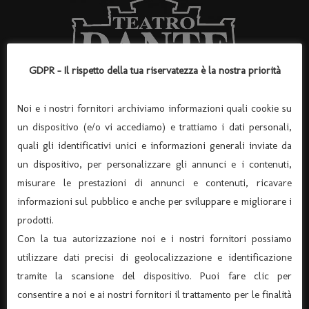
GDPR - Il rispetto della tua riservatezza è la nostra priorità
Noi e i nostri fornitori archiviamo informazioni quali cookie su
un dispositivo (e/o vi accediamo) e trattiamo i dati personali,
ASSOCIAZIONE “TEATRO DANTE” APS
quali gli identificativi unici e informazioni generali inviate da
(Associazione di Promozione Sociale, Iscrizione n°
un dispositivo, per personalizzare gli annunci e i contenuti,
105174)
misurare le prestazioni di annunci e contenuti, ricavare
Via Verona 8 – 37045 Legnago – (tel. 0442-25544)
informazioni sul pubblico e anche per sviluppare e migliorare i
C.F. 91015660235 - P.I. 03726920238
prodotti.
Codice univoco per fatturazione elettronica KRRH6B9
Con la tua autorizzazione noi e i nostri fornitori possiamo
info@ilteatrodante.it
utilizzare dati precisi di geolocalizzazione e identificazione
tramite la scansione del dispositivo. Puoi fare clic per
consentire a noi e ai nostri fornitori il trattamento per le finalità
Home Teatro Dante