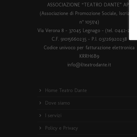
ASSOCIAZIONE “TEATRO DANTE” APS
(Associazione di Promozione Sociale, Iscrizion
n° 105174)
Via Verona 8 – 37045 Legnago – (tel. 0442-2554
C.F. 91015660235 - P.I. 03726920238
Codice univoco per fatturazione elettronica
KRRH6B9
info@ilteatrodante.it
Home Teatro Dante
Dove siamo
I servizi
Policy e Privacy