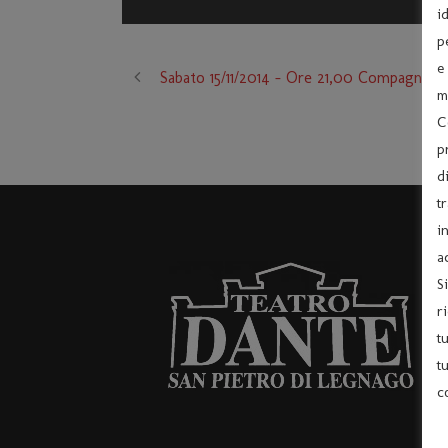
i
p
e
Sabato 15/11/2014 – Ore 21,00 Compagni
m
C
p
d
t
i
a
S
r
t
t
c