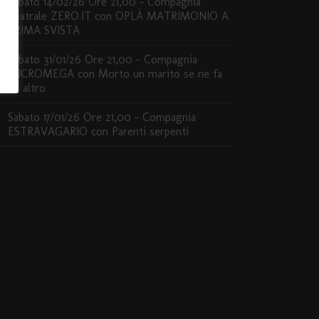
Sabato 14/02/26 Ore 21,00 – Compagnia
Teatrale ZERO.IT con OPLÀ MATRIMONIO A
PRIMA SVISTA
Sabato 31/01/26 Ore 21,00 – Compagnia
MICROMEGA con Morto un marito se ne fa
un altro
Sabato 17/01/26 Ore 21,00 – Compagnia
ESTRAVAGARIO con Parenti serpenti