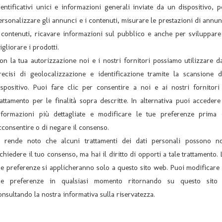
dentificativi unici e informazioni generali inviate da un dispositivo, p
ersonalizzare gli annunci e i contenuti, misurare le prestazioni di annun
 contenuti, ricavare informazioni sul pubblico e anche per sviluppare
a MICROMEGA “I COMPLESSI” Commedia brillante
igliorare i prodotti.
Sabato 29/11/2014 – Ore 21,00 Compagnia I MEIO DE’ LA COA’
on la tua autorizzazione noi e i nostri fornitori possiamo utilizzare da
recisi di geolocalizzazione e identificazione tramite la scansione d
ispositivo. Puoi fare clic per consentire a noi e ai nostri fornitori 
rattamento per le finalità sopra descritte. In alternativa puoi accedere
nformazioni più dettagliate e modificare le tue preferenze prima 
ARCHIVIO
U
cconsentire o di negare il consenso.
i rende noto che alcuni trattamenti dei dati personali possono n
Archivio News
ichiedere il tuo consenso, ma hai il diritto di opporti a tale trattamento. 
ue preferenze si applicheranno solo a questo sito web. Puoi modificare 
Archivio Spettacoli
ue preferenze in qualsiasi momento ritornando su questo sito
News
onsultando la nostra informativa sulla riservatezza.
Rassegna stampa