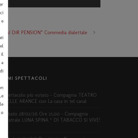
er
ci
 e
 “MAI DIR PENSION” Commedia dialettale
ti
el
il
 a
di
LTIMI SPETTACOLI
on
Spettacolo più votato – Compagnia TEATRO
Le
DELLE ARANCE con La casa in tel canal
le
 o
Sabato 28/02/26 Ore 21,00 – Compagnia
Teatrale LUNA SPINA “ DI TABACCO SI VIVE!
”