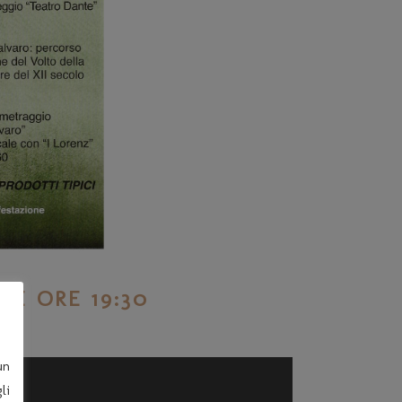
LE ORE 19:30
un
li