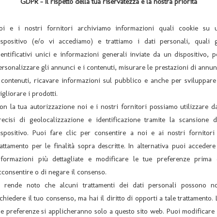
GDPR - Il rispetto della tua riservatezza è la nostra priorità
a “de quelle de na’ volta” ma anche tanta voglia de “goderse” ma
vane Vigile che ancora non sa di diventarlo e un Prete che in realt
oi e i nostri fornitori archiviamo informazioni quali cookie su 
andola come sempre di equivoci e scherzi.
ispositivo (e/o vi accediamo) e trattiamo i dati personali, quali g
dentificativi unici e informazioni generali inviate da un dispositivo, p
ersonalizzare gli annunci e i contenuti, misurare le prestazioni di annun
 contenuti, ricavare informazioni sul pubblico e anche per sviluppare
igliorare i prodotti.
on la tua autorizzazione noi e i nostri fornitori possiamo utilizzare da
recisi di geolocalizzazione e identificazione tramite la scansione d
ia TEATRO IMPIRIA “ MOLTO PIACERE”
ispositivo. Puoi fare clic per consentire a noi e ai nostri fornitori 
15 – Ore 21,00 FILODRAMMATICA DI LAIVES (BZ) “ TRA MOGLIE E
rattamento per le finalità sopra descritte. In alternativa puoi accedere
nformazioni più dettagliate e modificare le tue preferenze prima 
cconsentire o di negare il consenso.
i rende noto che alcuni trattamenti dei dati personali possono n
ichiedere il tuo consenso, ma hai il diritto di opporti a tale trattamento. 
ue preferenze si applicheranno solo a questo sito web. Puoi modificare 