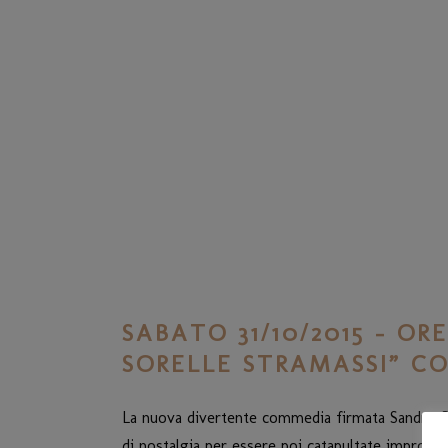
SABATO 31/10/2015 – O
SORELLE STRAMASSI” C
La nuova divertente commedia firmata Sandro Borc
di nostalgia per essere poi catapultate improvvi