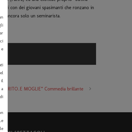
gari con dei giovani spasimanti che ronzano in
à è ancora solo un seminarista.
un
li
er
ci
 e
ti
el
il
 MARITO..E MOGLIE” Commedia brillante
 a
di
on
Le
le