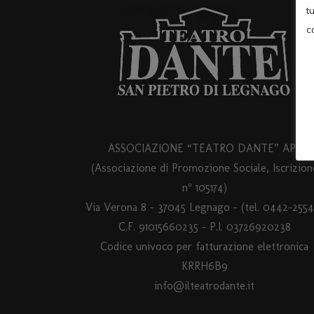
t
c
ASSOCIAZIONE “TEATRO DANTE” APS
(Associazione di Promozione Sociale, Iscrizion
n° 105174)
Via Verona 8 – 37045 Legnago – (tel. 0442-2554
C.F. 91015660235 - P.I. 03726920238
Codice univoco per fatturazione elettronica
KRRH6B9
info@ilteatrodante.it