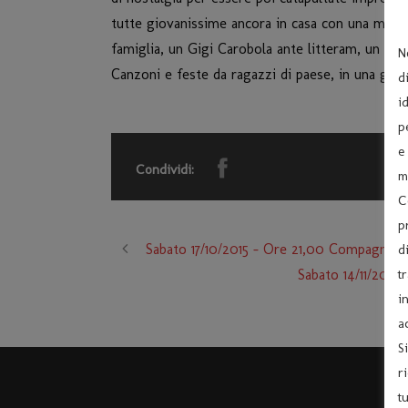
tutte giovanissime ancora in casa con una mamm
famiglia, un Gigi Carobola ante litteram, un gio
N
Canzoni e feste da ragazzi di paese, in una gir
d
i
p
e
Condividi:
m
C
p
Sabato 17/10/2015 – Ore 21,00 Compagn
d
Sabato 14/11/20
t
i
a
S
r
t