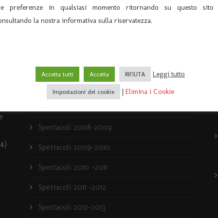
ARCHIVIO
U
ue preferenze in qualsiasi momento ritornando su questo sito
onsultando la nostra informativa sulla riservatezza.
Archivio News
Archivio Spettacoli
News
Leggi tutto
Accetta tutti
Accetta
RIFIUTA
Rassegna stampa
|
Elimina i Cookie
Impostazioni dei cookie
Spettacoli 2007-2008
e
Spettacoli 2008-2009
4)
Spettacoli 2009-2010
Spettacoli 2010 -2011
Spettacoli 2011 -2012
Spettacoli 2012-2013