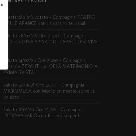
LTIMI SPETTACOLI
 o
Spettacolo più votato – Compagnia TEATRO
DELLE ARANCE con La casa in tel canal
Sabato 28/02/26 Ore 21,00 – Compagnia
Teatrale LUNA SPINA “ DI TABACCO SI VIVE!
”
Sabato 14/02/26 Ore 21,00 – Compagnia
Teatrale ZERO.IT con OPLÀ MATRIMONIO A
PRIMA SVISTA
Sabato 31/01/26 Ore 21,00 – Compagnia
MICROMEGA con Morto un marito se ne fa
un altro
Sabato 17/01/26 Ore 21,00 – Compagnia
ESTRAVAGARIO con Parenti serpenti