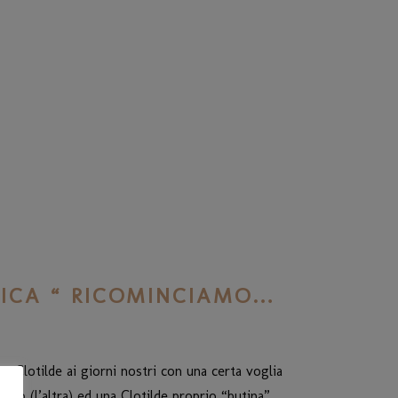
AGICA “ RICOMINCIAMO…
e Clotilde ai giorni nostri con una certa voglia
ito (l’altra) ed una Clotilde proprio “butina”