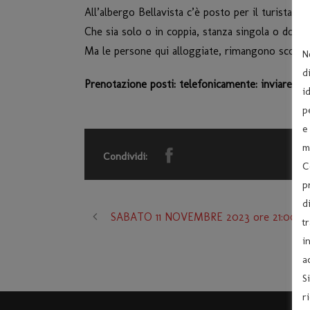
All’albergo Bellavista c’è posto per il turista e
Che sia solo o in coppia, stanza singola o doppia
Ma le persone qui alloggiate, rimangono sconcerta
N
d
Prenotazione posti: t
elefonicamente: inviare u
i
p
e
m
Condividi:
C
p
d
SABATO 11 NOVEMBRE 2023 ore 21:00 –
t
i
a
S
r