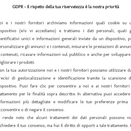
 per chiunque di passaggio, fa una tappa del suo viaggio.
GDPR - Il rispetto della tua riservatezza è la nostra priorità
, che si fermino per i fanghi o per riposare, l’importante è “che i
te ed alla lunga ci sono guai in vista all’albergo Bellavista.
oi e i nostri fornitori archiviamo informazioni quali cookie su 
ispositivo (e/o vi accediamo) e trattiamo i dati personali, quali g
n SMS O Whatsapp al n° 3664415197
dentificativi unici e informazioni generali inviate da un dispositivo, p
ersonalizzare gli annunci e i contenuti, misurare le prestazioni di annun
 contenuti, ricavare informazioni sul pubblico e anche per sviluppare
igliorare i prodotti.
on la tua autorizzazione noi e i nostri fornitori possiamo utilizzare da
recisi di geolocalizzazione e identificazione tramite la scansione d
ispositivo. Puoi fare clic per consentire a noi e ai nostri fornitori 
 Compagnia Teatrale “LA CALANDRA” “L’ALTRO LATO DEL LET
rattamento per le finalità sopra descritte. In alternativa puoi accedere
DOMENICA 17 DICEMBRE – ore 17:00 ANIMU
nformazioni più dettagliate e modificare le tue preferenze prima 
cconsentire o di negare il consenso.
i rende noto che alcuni trattamenti dei dati personali possono n
ichiedere il tuo consenso, ma hai il diritto di opporti a tale trattamento. 