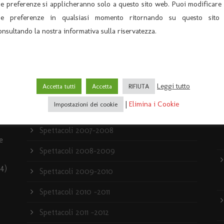
ue preferenze si applicheranno solo a questo sito web. Puoi modificare 
ue preferenze in qualsiasi momento ritornando su questo sito
ARCHIVIO
U
onsultando la nostra informativa sulla riservatezza.
Archivio News
Archivio Spettacoli
Leggi tutto
Accetta tutti
Accetta
RIFIUTA
News
|
Elimina i Cookie
Impostazioni dei cookie
Rassegna stampa
Spettacoli 2007-2008
e
Spettacoli 2008-2009
4)
Spettacoli 2009-2010
Spettacoli 2010 -2011
Spettacoli 2011 -2012