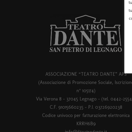
t
t
c
ASSOCIAZIONE “TEATRO DANTE” APS
(Associazione di Promozione Sociale, Iscrizion
n° 105174)
Via Verona 8 – 37045 Legnago – (tel. 0442-2554
C.F. 91015660235 - P.I. 03726920238
Codice univoco per fatturazione elettronica
KRRH6B9
info@ilteatrodante.it