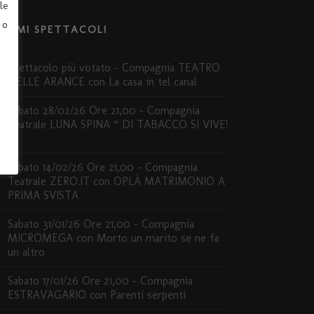
le
 o
LTIMI SPETTACOLI
Spettacolo più votato – Compagnia TEATRO
DELLE ARANCE con La casa in tel canal
Sabato 28/02/26 Ore 21,00 – Compagnia
Teatrale LUNA SPINA “ DI TABACCO SI VIVE!
”
Sabato 14/02/26 Ore 21,00 – Compagnia
Teatrale ZERO.IT con OPLÀ MATRIMONIO A
PRIMA SVISTA
Sabato 31/01/26 Ore 21,00 – Compagnia
MICROMEGA con Morto un marito se ne fa
un altro
Sabato 17/01/26 Ore 21,00 – Compagnia
ESTRAVAGARIO con Parenti serpenti