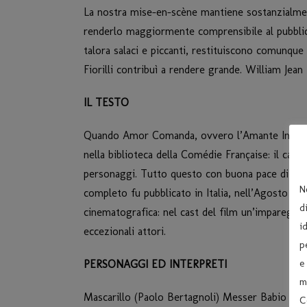
La nostra mise-en-scène mantiene sostanzialmente
renderlo maggiormente comprensibile al pubblico 
talora salaci e piccanti, restituiscono comunque 
Fiorilli contribuì a rendere grande. William Jean
IL TESTO
Quando Amor Comanda, ovvero l’Amante Intraprend
nella biblioteca della Comédie Française: il cano
personaggi. Tutto questo con buona pace di chi 
N
completo fu pubblicato in Italia, nell’Agosto d
d
cinematografica: nel cast del film un’impareggiabi
i
eccezionali attori.
p
e
PERSONAGGI ED INTERPRETI
m
Mascarillo (Paolo Bertagnoli) Messer Babio (Rob
C