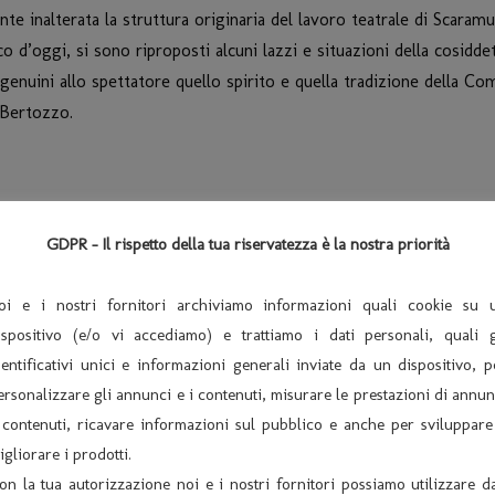
 inalterata la struttura originaria del lavoro teatrale di Scaramuc
d’oggi, si sono riproposti alcuni lazzi e situazioni della cosiddet
genuini allo spettatore quello spirito e quella tradizione della Com
 Bertozzo.
ente è l’unico testo che si conosca di Tiberio Fiorilli. L’opera 
GDPR - Il rispetto della tua riservatezza è la nostra priorità
vaccio era diviso in due volumi che riportavano, il primo il taglio 
ancora ritiene che nessun attore, prima della riforma goldoniana, 
oi e i nostri fornitori archiviamo informazioni quali cookie su 
el 1943, ma poi nuovamente dimenticato. Nel 1960, Vittorio Cottaf
ispositivo (e/o vi accediamo) e trattiamo i dati personali, quali g
le Arnoldo Foà interpretava la parte che fu di Fiorilli, insieme ad A
dentificativi unici e informazioni generali inviate da un dispositivo, p
ersonalizzare gli annunci e i contenuti, misurare le prestazioni di annun
 contenuti, ricavare informazioni sul pubblico e anche per sviluppare
igliorare i prodotti.
erto Zamboni) Capitan Spavento (Claudio Gallio) Lucinda (Mariacris
on la tua autorizzazione noi e i nostri fornitori possiamo utilizzare da