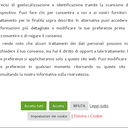
zzati) Pasquella (Veronica Ermanis) Mamma Marotta (Mara Seghett
recisi di geolocalizzazione e identificazione tramite la scansione d
egia – Giuliana Gasparon Assistente di scena – Anna Gasparon Dise
ispositivo. Puoi fare clic per consentire a noi e ai nostri fornitori 
sceniche – Laura Zanella e Eddy Rizzati.
rattamento per le finalità sopra descritte. In alternativa puoi accedere
nformazioni più dettagliate e modificare le tue preferenze prima 
cconsentire o di negare il consenso.
i rende noto che alcuni trattamenti dei dati personali possono n
ichiedere il tuo consenso, ma hai il diritto di opporti a tale trattamento. 
ue preferenze si applicheranno solo a questo sito web. Puoi modificare 
ue preferenze in qualsiasi momento ritornando su questo sito
onsultando la nostra informativa sulla riservatezza.
 LA MOSCHETA “ UNA MOGLIE COI BAFFI” Commedia brillante
Sabato 16/11/2013 Ore 21,00 Compagnia TEATRO ARM
Leggi tutto
Accetta tutti
Accetta
RIFIUTA
|
Elimina i Cookie
Impostazioni dei cookie
ARCHIVIO
U