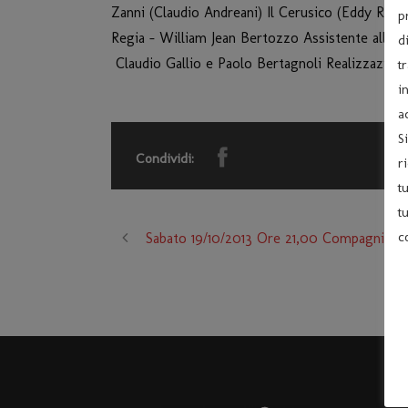
Zanni (Claudio Andreani) Il Cerusico (Eddy Ri
p
Regia – William Jean Bertozzo Assistente alla r
d
Claudio Gallio e Paolo Bertagnoli Realizzazioni 
t
i
a
S
Condividi:
r
t
t
c
Sabato 19/10/2013 Ore 21,00 Compagnia