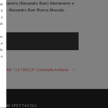
i) Matamoro (Alessandro Boer) Adattamento e
el
gni – Alessandro Boer Ricerca Musicale –
il
 a
di
on
Le
le
 o
ATHAN “ LA FIACCA” Commedia brillante
LTIMI SPETTACOLI