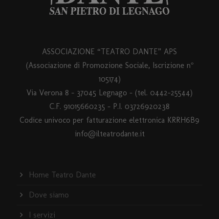
ASSOCIAZIONE “TEATRO DANTE” APS
(Associazione di Promozione Sociale, Iscrizione n°
105174)
Via Verona 8 – 37045 Legnago – (tel. 0442-25544)
C.F. 91015660235 - P.I. 03726920238
Codice univoco per fatturazione elettronica KRRH6B9
info@ilteatrodante.it
Home Teatro Dante
Dove siamo
I servizi