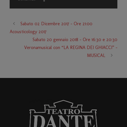
Sabato 02 Dicembre 2017 – Ore 21:00
Acousticology 2017
Sabato 20 gennaio 2018 – Ore 16:30 e 20:30
Veronamusical con “LA REGINA DEI GHIACCI” –
MUSICAL