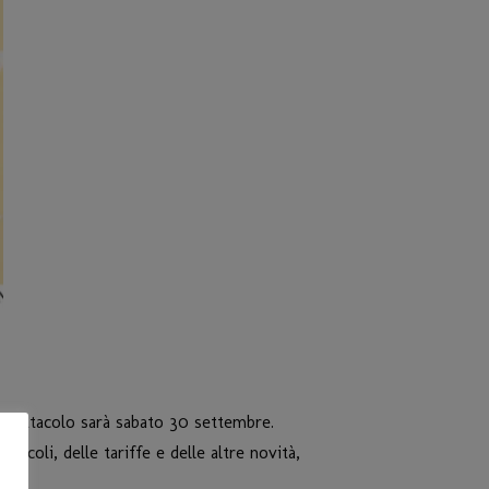
 spettacolo sarà sabato 30 settembre.
coli, delle tariffe e delle altre novità,