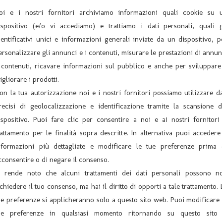
oi e i nostri fornitori archiviamo informazioni quali cookie su 
ispositivo (e/o vi accediamo) e trattiamo i dati personali, quali g
dentificativi unici e informazioni generali inviate da un dispositivo, p
ersonalizzare gli annunci e i contenuti, misurare le prestazioni di annun
 contenuti, ricavare informazioni sul pubblico e anche per sviluppare
igliorare i prodotti.
on la tua autorizzazione noi e i nostri fornitori possiamo utilizzare da
recisi di geolocalizzazione e identificazione tramite la scansione d
N
ispositivo. Puoi fare clic per consentire a noi e ai nostri fornitori 
rattamento per le finalità sopra descritte. In alternativa puoi accedere
nformazioni più dettagliate e modificare le tue preferenze prima 
cconsentire o di negare il consenso.
i rende noto che alcuni trattamenti dei dati personali possono n
ichiedere il tuo consenso, ma hai il diritto di opporti a tale trattamento. 
ARCHIVIO
U
ue preferenze si applicheranno solo a questo sito web. Puoi modificare 
ue preferenze in qualsiasi momento ritornando su questo sito
Archivio News