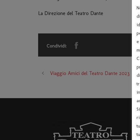
N
La Direzione del Teatro Dante
d
i
p
e
Condividi:
m
C
p
Viaggio Amici del Teatro Dante 2023
d
t
i
a
S
r
t
t