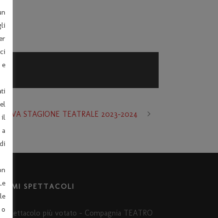
un
li
er
ci
 e
ti
el
UOVA STAGIONE TEATRALE 2023-2024
il
 a
di
on
Le
LTIMI SPETTACOLI
le
 o
Spettacolo più votato – Compagnia TEATRO