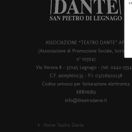
c
ASSOCIAZIONE “TEATRO DANTE” APS
(Associazione di Promozione Sociale, Iscrizion
n° 105174)
Via Verona 8 – 37045 Legnago – (tel. 0442-2554
C.F. 91015660235 - P.I. 03726920238
Codice univoco per fatturazione elettronica
KRRH6B9
info@ilteatrodante.it
Home Teatro Dante