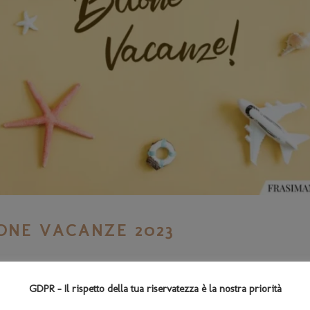
UONE VACANZE 2023
un bel programma per la prossima stagione teatrale, il cui primo
 che ci troveremo per la presentazione del calendario degli spetta
GDPR - Il rispetto della tua riservatezza è la nostra priorità