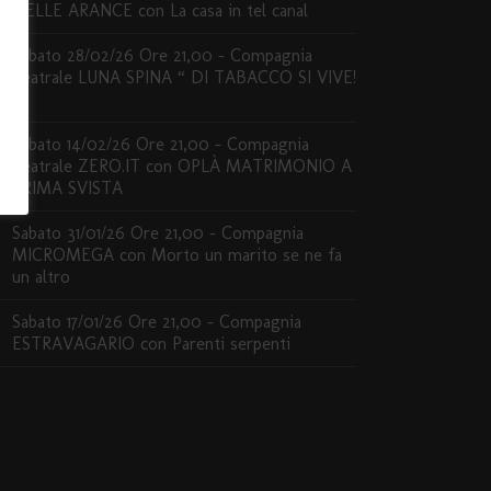
DELLE ARANCE con La casa in tel canal
Sabato 28/02/26 Ore 21,00 – Compagnia
Teatrale LUNA SPINA “ DI TABACCO SI VIVE!
”
Sabato 14/02/26 Ore 21,00 – Compagnia
Teatrale ZERO.IT con OPLÀ MATRIMONIO A
PRIMA SVISTA
Sabato 31/01/26 Ore 21,00 – Compagnia
MICROMEGA con Morto un marito se ne fa
un altro
Sabato 17/01/26 Ore 21,00 – Compagnia
ESTRAVAGARIO con Parenti serpenti