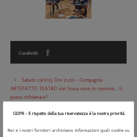
Condividi:
Sabato 29/11/25 Ore 21,00 – Compagnia
ARTEFATTO TEATRO con Scusa sono in riunione…ti
posso richiamare?
Sabato 17/01/26 Ore 21,00 – Compagnia
GDPR - Il rispetto della tua riservatezza è la nostra priorità
ESTRAVAGARIO con Parenti serpenti
Noi e i nostri fornitori archiviamo informazioni quali cookie su