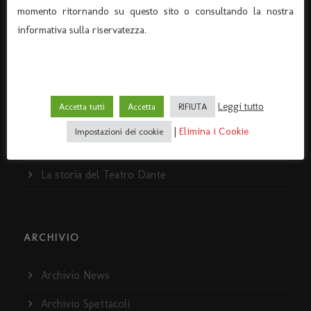
info@ilteatrodante.it
momento ritornando su questo sito o consultando la nostra
informativa sulla riservatezza.
Home Teatro Dante
Dove siamo
Leggi tutto
Accetta tutti
Accetta
RIFIUTA
I servizi
|
Elimina i Cookie
Impostazioni dei cookie
Policy e Privacy
La storia del Teatro Dante
ARCHIVIO
Archivio News
Archivio Spettacoli