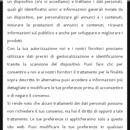
un dispositivo (e/o vi accediamo) e trattiamo i dati personali,
quali gli identificativi unici e informazioni generali inviate da
un dispositivo, per personalizzare gli annunci e i contenuti,
misurare le prestazioni di annunci e contenuti, ricavare
informazioni sul pubblico e anche per sviluppare e migliorare i
prodotti.
Con la tua autorizzazione noi e i nostri fornitori possiamo
utilizzare dati precisi di geolocalizzazione e identificazione
tramite la scansione del dispositivo. Puoi fare clic per
consentire a noi e ai nostri fornitori il trattamento per le finalità
sopra descritte. In alternativa puoi accedere a informazioni più
ASSOCIAZIONE “TEATRO DANTE” APS
dettagliate e modificare le tue preferenze prima di acconsentire
(Associazione di Promozione Sociale, Iscrizione n°
o di negare il consenso.
105174)
Si rende noto che alcuni trattamenti dei dati personali possono
Via Verona 8 – 37045 Legnago – (tel. 0442-25544)
non richiedere il tuo consenso, ma hai il diritto di opporti a tale
C.F. 91015660235 - P.I. 03726920238
trattamento. Le tue preferenze si applicheranno solo a questo
Codice univoco per fatturazione elettronica KRRH6B9
sito web. Puoi modificare le tue preferenze in qualsiasi