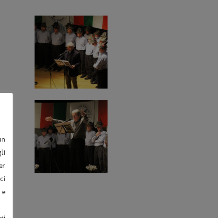
un
li
er
ci
 e
ti