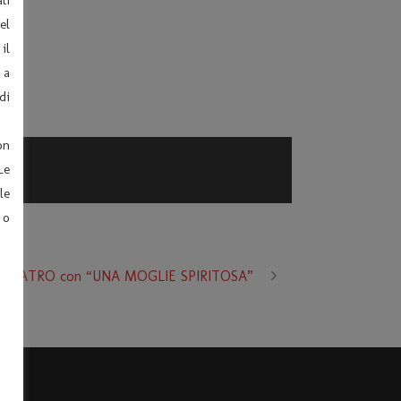
el
il
 a
di
on
Le
le
 o
VANTEATRO con “UNA MOGLIE SPIRITOSA”