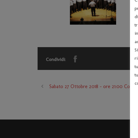
p
d
t
i
a
S
r
Condividi:
t
t
c
Sabato 27 Ottobre 2018 – ore 21:00 Co