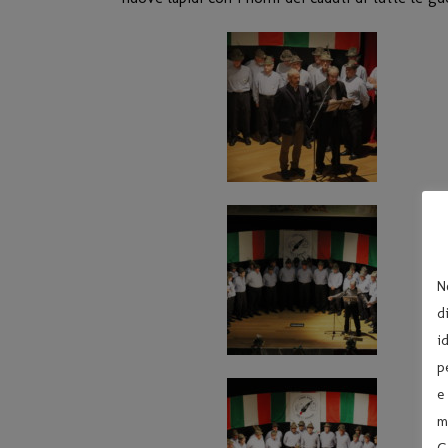
N
d
i
p
e
m
C