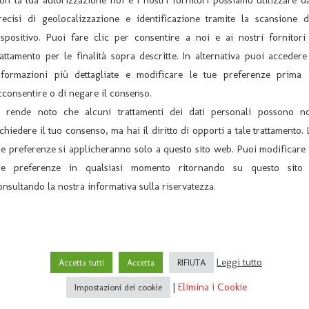
recisi di geolocalizzazione e identificazione tramite la scansione d
ispositivo. Puoi fare clic per consentire a noi e ai nostri fornitori 
rattamento per le finalità sopra descritte. In alternativa puoi accedere
nformazioni più dettagliate e modificare le tue preferenze prima 
cconsentire o di negare il consenso.
i rende noto che alcuni trattamenti dei dati personali possono n
ichiedere il tuo consenso, ma hai il diritto di opporti a tale trattamento. 
ue preferenze si applicheranno solo a questo sito web. Puoi modificare 
ue preferenze in qualsiasi momento ritornando su questo sito
onsultando la nostra informativa sulla riservatezza.
mpagnia TEATROINSIEME di Zugliano con “COINQUILINO CERCASI”
Sabato 10 Novembre 2018 – Ore 21:00 Compagnia LA
Leggi tutto
Accetta tutti
Accetta
RIFIUTA
|
Elimina i Cookie
Impostazioni dei cookie