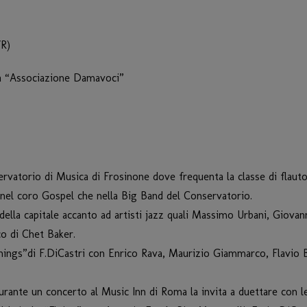
R)
ra “Associazione Damavoci”
rvatorio di Musica di Frosinone dove frequenta la classe di flauto 
 nel coro Gospel che nella Big Band del Conservatorio.
ub della capitale accanto ad artisti jazz quali Massimo Urbani, Giova
co di Chet Baker.
“Things”di F.DiCastri con Enrico Rava, Maurizio Giammarco, Flavio 
ante un concerto al Music Inn di Roma la invita a duettare con le