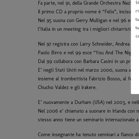
S
Fa parte, nel 91, della Grande Orchestra Nazion
r
Il primo CD a proprio nome è “Felix”, inciso ne
t
Nel 95 suona con Gerry Mulligan e nel 96 esce 
t
l’Italia in un meeting tra i migliori chitarristi eu
c
Nel 97 registra con Larry Schneider, Andrea D
Paolo Birro e nel 99 esce “You And The Night
Dal 99 collabora con Barbara Casini in un proge
E’ negli Stati Uniti nel marzo 2000, suona a Ne
insieme al trombettista Fabrizio Bosso, al fest
Chucho Valdez e gli Irakere.
E’ nuovamente a Durham (USA) nel 2003, e nello
Nel 2006 e’ chiamato a suonare in Irlanda con mu
stesso anno tiene un seminario internazionale a
Come insegnante ha tenuto seminari a fianco di