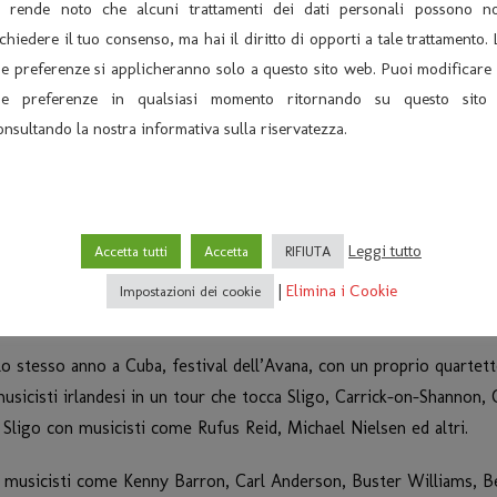
i rende noto che alcuni trattamenti dei dati personali possono n
ale di Jazz. Nel 92 forma un trio con Mauro Negri e Paolo Birro co
ichiedere il tuo consenso, ma hai il diritto di opporti a tale trattamento. 
l 90 ma edito solo nel 93, con Piero Leveratto e Alfred Kramer.
ue preferenze si applicheranno solo a questo sito web. Puoi modificare 
“La banda Disegnata” col proprio settetto. Nel gennaio 97 è stato
ue preferenze in qualsiasi momento ritornando su questo sito
ropei.
onsultando la nostra informativa sulla riservatezza.
ulbecco, Dodo Goya e John Arnold “Summertime In Sanremo”. Nel
 And The Music” con Ares Tavolazzi e Mauro Beggio.
tto dedicato a Jobim. Con la Casini e Lee Konitz incide un CD per 
w York e a Durham nel North Carolina International Jazz Festival. 
Leggi tutto
Accetta tutti
Accetta
RIFIUTA
ival internazionale di jazz dell’Avana (Cuba), dove suona con Kenn
|
Elimina i Cookie
Impostazioni dei cookie
 stesso anno a Cuba, festival dell’Avana, con un proprio quartett
sicisti irlandesi in un tour che tocca Sligo, Carrick-on-Shannon, 
 Sligo con musicisti come Rufus Reid, Michael Nielsen ed altri.
 musicisti come Kenny Barron, Carl Anderson, Buster Williams, B