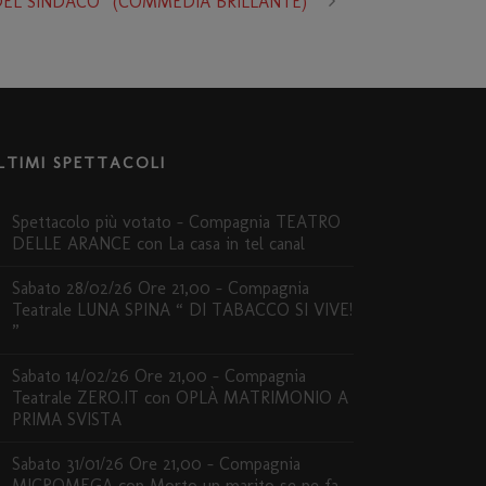
TI DEL SINDACO” (COMMEDIA BRILLANTE)
LTIMI SPETTACOLI
Spettacolo più votato – Compagnia TEATRO
DELLE ARANCE con La casa in tel canal
Sabato 28/02/26 Ore 21,00 – Compagnia
Teatrale LUNA SPINA “ DI TABACCO SI VIVE!
”
Sabato 14/02/26 Ore 21,00 – Compagnia
Teatrale ZERO.IT con OPLÀ MATRIMONIO A
PRIMA SVISTA
Sabato 31/01/26 Ore 21,00 – Compagnia
MICROMEGA con Morto un marito se ne fa