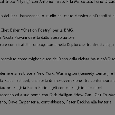
al titolo “Flying” con Antonio Faraò, Rita Marcotulli, Furio DiCas
 del jazz, intraprende lo studio del canto classico e più tardi si 
 di Chet Baker “Chet on Poetry” per la BMG.
 Nicola Piovani diretta dallo stesso autore.
rare con i fratelli Tonolo,e canta nella Keptorchestra diretta dagli 
emiato come miglior disco dell’anno dalla rivista “Musica&Dischi”
rne e si esibisce a New York, Washington (Kennedy Center), e P
nista Klaus Trehueit, una sorta di improvvisazione tra contemporan
tautore regista Paolo Pietrangeli con cui registra alcuni cd.
Il secondo cd a suo nome con Dick Halligan “How Can I Get To Mars
 piano, Dave Carpenter al contrabbasso, Peter Esckine alla batteria.