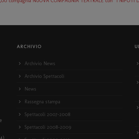
re 21,00 compagnia NUOVA COMPAGNIA TEATRALE con “I NIPO
ARCHIVIO
U
Archivio News
Archivio Spettacoli
News
Rassegna stampa
Spettacoli 2007-2008
e
Spettacoli 2008-2009
4)