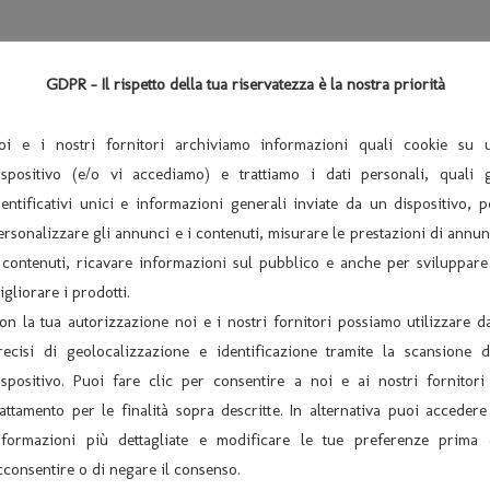
esperienze legate al rock e al blues si dedica prevalentemente al j
lli a Cremona nel 1979 e nello stesso anno iniziano le sue prime e
GDPR - Il rispetto della tua riservatezza è la nostra priorità
 con Pietro Tonolo.
ni (Gianni Basso, Massimo Urbani, Luigi Bonafede, Larry Nocella e a
oi e i nostri fornitori archiviamo informazioni quali cookie su 
iveri, e a partire dallo stesso anno suona con molti musicisti americ
ispositivo (e/o vi accediamo) e trattiamo i dati personali, quali g
e Schnitter, Sal Nistico, Steve Grossmann, Lew Tabackin e Jimmy 
dentificativi unici e informazioni generali inviate da un dispositivo, p
ersonalizzare gli annunci e i contenuti, misurare le prestazioni di annun
 contenuti, ricavare informazioni sul pubblico e anche per sviluppare
 Milano, a fianco di jazzisti come Gianluigi Trovesi, Sergio Fanni, 
igliorare i prodotti.
 Woodie e Alvin Queen. Entra poi nel quartetto di Tullio De Pisco
on la tua autorizzazione noi e i nostri fornitori possiamo utilizzare da
mbria Jazz.
recisi di geolocalizzazione e identificazione tramite la scansione d
) nella EBU big band. Tra l’ 88 e l’ 89 suona col quintetto “Reuni
ispositivo. Puoi fare clic per consentire a noi e ai nostri fornitori 
un CD; “Flight Charts and Planes”).
rattamento per le finalità sopra descritte. In alternativa puoi accedere
uanto prestigiosa big band capitanata da Pietro e Marcello Tonolo
nformazioni più dettagliate e modificare le tue preferenze prima 
Mauro Negri, Bruno Marini e molti altri.
cconsentire o di negare il consenso.