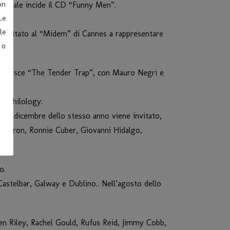
on
l quale incide il CD “Funny Men”.
Le
le
 invitato al “Midem” di Cannes a rappresentare
 o
 98 esce “The Tender Trap”, con Mauro Negri e
la Philology.
Nel dicembre dello stesso anno viene invitato,
y Barron, Ronnie Cuber, Giovanni Hidalgo,
o.
Castelbar, Galway e Dublino.. Nell’agosto dello
en Riley, Rachel Gould, Rufus Reid, Jimmy Cobb,