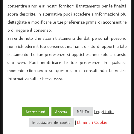
consentire a noi e ai nostri fornitori il trattamento per le finalità
sopra descritte. In alternativa puoi accedere a informazioni più
dettagliate e modificare le tue preferenze prima di acconsentire
o di negare il consenso.
Si rende noto che alcuni trattamenti dei dati personali possono
non richiedere il tuo consenso, ma hai il diritto di opporti a tale
trattamento. Le tue preferenze si applicheranno solo a questo
sito web. Puoi modificare le tue preferenze in qualsiasi
momento ritornando su questo sito o consultando la nostra
informativa sulla riservatezza.
ASSOCIAZIONE “TEATRO DANTE” APS
(Associazione di Promozione Sociale, Iscrizione n°
105174)
Via Verona 8 – 37045 Legnago – (tel. 0442-25544)
Leggi tutto
Accetta tutti
Accetta
RIFIUTA
C.F. 91015660235 - P.I. 03726920238
|
Elimina i Cookie
Impostazioni dei cookie
Codice univoco per fatturazione elettronica KRRH6B9
info@ilteatrodante.it