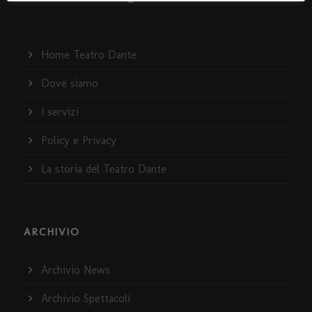
Home Teatro Dante
Dove siamo
I servizi
Policy e Privacy
La storia del Teatro Dante
ARCHIVIO
Archivio News
Archivio Spettacoli