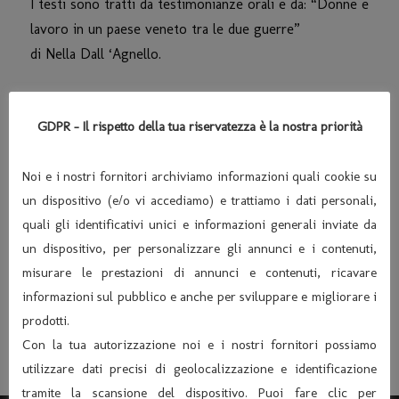
I testi sono tratti da testimonianze orali e da: “Donne e
lavoro in un paese veneto tra le due guerre”
di Nella Dall ‘Agnello.
GDPR - Il rispetto della tua riservatezza è la nostra priorità
Condividi:
Noi e i nostri fornitori archiviamo informazioni quali cookie su
un dispositivo (e/o vi accediamo) e trattiamo i dati personali,
quali gli identificativi unici e informazioni generali inviate da
NUOVA COMPAGNIA TEATRALE con PER
un dispositivo, per personalizzare gli annunci e i contenuti,
COLPA DI ARISTOTELE COSA NOSTRA è FINITA –
misurare le prestazioni di annunci e contenuti, ricavare
Sab 29/01/2011 ore 21.00
informazioni sul pubblico e anche per sviluppare e migliorare i
La compagnia QUELLI DEL DANTE con L’ORO DEI
prodotti.
PITOCHI – Sabato 30/04/2011 ore 21,00
Con la tua autorizzazione noi e i nostri fornitori possiamo
utilizzare dati precisi di geolocalizzazione e identificazione
tramite la scansione del dispositivo. Puoi fare clic per