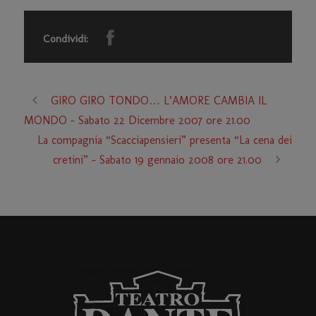
Condividi:
GIRO GIRO TONDO… L’AMORE CAMBIA IL
MONDO – Sabato 22 Dicembre 2007 ore 21.00
La compagnia “Scacciapensieri” presenta “La cena dei
cretini” – Sabato 19 gennaio 2008 ore 21.00