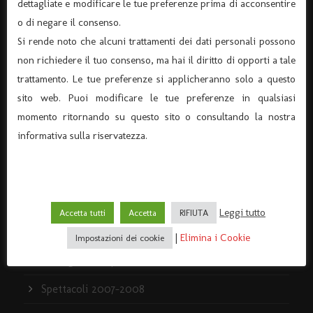
dettagliate e modificare le tue preferenze prima di acconsentire
I servizi
o di negare il consenso.
Si rende noto che alcuni trattamenti dei dati personali possono
Policy e Privacy
non richiedere il tuo consenso, ma hai il diritto di opporti a tale
La storia del Teatro Dante
trattamento. Le tue preferenze si applicheranno solo a questo
sito web. Puoi modificare le tue preferenze in qualsiasi
momento ritornando su questo sito o consultando la nostra
informativa sulla riservatezza.
ARCHIVIO
Archivio News
Archivio Spettacoli
Leggi tutto
Accetta tutti
Accetta
RIFIUTA
News
|
Elimina i Cookie
Impostazioni dei cookie
Rassegna stampa
Spettacoli 2007-2008