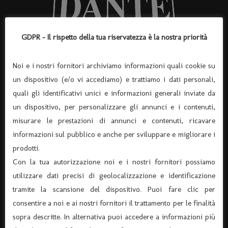
GDPR - Il rispetto della tua riservatezza è la nostra priorità
Noi e i nostri fornitori archiviamo informazioni quali cookie su
ASSOCIAZIONE “TEATRO DANTE” APS
un dispositivo (e/o vi accediamo) e trattiamo i dati personali,
(Associazione di Promozione Sociale, Iscrizione n°
quali gli identificativi unici e informazioni generali inviate da
105174)
un dispositivo, per personalizzare gli annunci e i contenuti,
Via Verona 8 – 37045 Legnago – (tel. 0442-25544)
misurare le prestazioni di annunci e contenuti, ricavare
C.F. 91015660235 - P.I. 03726920238
informazioni sul pubblico e anche per sviluppare e migliorare i
Codice univoco per fatturazione elettronica KRRH6B9
prodotti.
info@ilteatrodante.it
Con la tua autorizzazione noi e i nostri fornitori possiamo
utilizzare dati precisi di geolocalizzazione e identificazione
tramite la scansione del dispositivo. Puoi fare clic per
Home Teatro Dante
consentire a noi e ai nostri fornitori il trattamento per le finalità
sopra descritte. In alternativa puoi accedere a informazioni più
Dove siamo