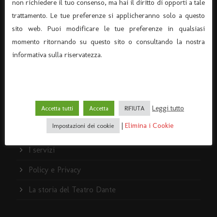
(Associazione di Promozione Sociale, Iscrizione n°
non richiedere il tuo consenso, ma hai il diritto di opporti a tale
105174)
trattamento. Le tue preferenze si applicheranno solo a questo
Via Verona 8 – 37045 Legnago – (tel. 0442-25544)
sito web. Puoi modificare le tue preferenze in qualsiasi
momento ritornando su questo sito o consultando la nostra
C.F. 91015660235 - P.I. 03726920238
informativa sulla riservatezza.
Codice univoco per fatturazione elettronica KRRH6B9
info@ilteatrodante.it
Leggi tutto
Accetta tutti
Accetta
RIFIUTA
Home Teatro Dante
|
Elimina i Cookie
Impostazioni dei cookie
Dove siamo
I servizi
Policy e Privacy
La storia del Teatro Dante