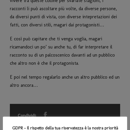
vivere tra queste colline per svariate stagioni, i
racconti li può ascoltare più volte, da diverse persone,
da diversi punti di vista, con diverse intepretazioni dei
fatti, con diversi stili, magari dai protagonisti…
E così può capitare che ti venga voglia, magari
ricamandoci un po’ su anche tu, di far interpretare il
racconto su di un palcoscenico davanti ad un pubblico
che altro non è che il protagonista.
E poi nel tempo regalarlo anche un altro pubblico ed un
altro ancora…
Condividi:
GDPR - Il rispetto della tua riservatezza è la nostra priorità