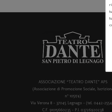
r
t
t
c
ASSOCIAZIONE “TEATRO DANTE” APS
(Associazione di Promozione Sociale, Iscrizion
n° 105174)
Via Verona 8 – 37045 Legnago – (tel. 0442-2554
C.F. 91015660235 - P.I. 03726920238