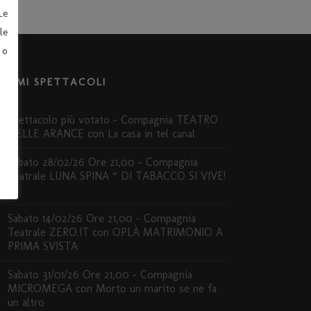
Le
le
 o
LTIMI SPETTACOLI
Spettacolo più votato – Compagnia TEATRO
DELLE ARANCE con La casa in tel canal
Sabato 28/02/26 Ore 21,00 – Compagnia
Teatrale LUNA SPINA “ DI TABACCO SI VIVE!
”
Sabato 14/02/26 Ore 21,00 – Compagnia
Teatrale ZERO.IT con OPLÀ MATRIMONIO A
PRIMA SVISTA
Sabato 31/01/26 Ore 21,00 – Compagnia
MICROMEGA con Morto un marito se ne fa
un altro