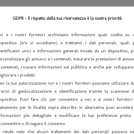
 scena, con vicende che si intersecano con la vita di tutti noi, pe
GDPR - Il rispetto della tua riservatezza è la nostra priorità
oi e i nostri fornitori archiviamo informazioni quali cookie su 
TACOLO DEDICATO A TUTTI I NONNI
ispositivo (e/o vi accediamo) e trattiamo i dati personali, quali g
 DEI NONNI Spettacolo a carattere benefico con raccolta fondi
dentificativi unici e informazioni generali inviate da un dispositivo, p
ersonalizzare gli annunci e i contenuti, misurare le prestazioni di annun
 contenuti, ricavare informazioni sul pubblico e anche per sviluppare
igliorare i prodotti.
on la tua autorizzazione noi e i nostri fornitori possiamo utilizzare da
recisi di geolocalizzazione e identificazione tramite la scansione d
ispositivo. Puoi fare clic per consentire a noi e ai nostri fornitori 
rattamento per le finalità sopra descritte. In alternativa puoi accedere
nformazioni più dettagliate e modificare le tue preferenze prima 
0 COMPAGNIA LA TARTARUGA di Lendinara con “Weekend a Cap
cconsentire o di negare il consenso.
Sabato 13 Ottobre 2018 – Ore 21:0
i rende noto che alcuni trattamenti dei dati personali possono n