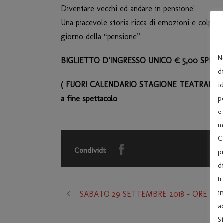
Diventare vecchi ed andare in pensione!
Una piacevole storia ricca di emozioni e colpi di
giorno della “pensione”
N
BIGLIETTO D’INGRESSO UNICO € 5,00 SPET
d
( FUORI CALENDARIO STAGIONE TEATRALE) FESTA
i
a fine spettacolo
p
e
m
C
Condividi:
p
d
t
i
SABATO 29 SETTEMBRE 2018 – ORE 21:0
a
S