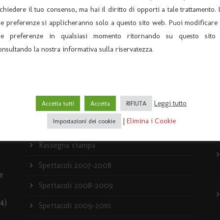
ichiedere il tuo consenso, ma hai il diritto di opporti a tale trattamento. 
ue preferenze si applicheranno solo a questo sito web. Puoi modificare 
ue preferenze in qualsiasi momento ritornando su questo sito
onsultando la nostra informativa sulla riservatezza.
ARCHIVIO
U
Archivio News
Leggi tutto
Accetta tutti
Accetta
RIFIUTA
Archivio Spettacoli
|
Elimina i Cookie
Impostazioni dei cookie
News
Rassegna stampa
Spettacoli 2007-2008
e
Spettacoli 2008-2009
4)
Spettacoli 2009-2010