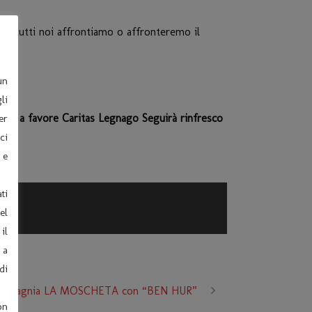
rché tutti noi affrontiamo o affronteremo il
un
li
 a favore Caritas Legnago Seguirà rinfresco
er
ci
 e
ti
el
il
 a
di
ri“
0 Compagnia LA MOSCHETA con “BEN HUR”
on