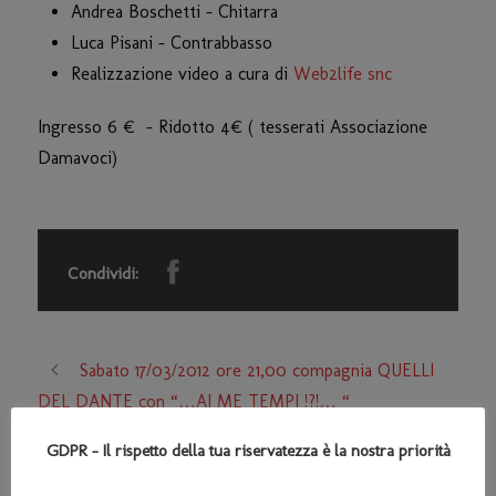
Andrea Boschetti – Chitarra
Luca Pisani – Contrabbasso
Realizzazione video a cura di
Web2life snc
Ingresso 6 € – Ridotto 4€ ( tesserati Associazione
Damavoci)
Condividi:
Sabato 17/03/2012 ore 21,00 compagnia QUELLI
DEL DANTE con “…AI ME TEMPI !?!… “
(COMMEDIA DIALETTALE)
GDPR - Il rispetto della tua riservatezza è la nostra priorità
01 e 02 GIUGNO 2012 ore 21,00 “CERCAN DOTI
2012” IV EDIZIONE