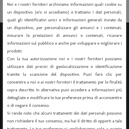
Noi e i nostri fornitori archiviamo informazioni quali cookie su
un dispositivo (e/o vi accediamo) e trattiamo i dati personali,
quali gli identificativi unici e informazioni generali inviate da
un dispositivo, per personalizzare gli annunci e i contenuti,
misurare le prestazioni di annunci e contenuti, ricavare
informazioni sul pubblico e anche per sviluppare e migliorare i
prodotti.
Con la tua autorizzazione noi e i nostri fornitori possiamo
utilizzare dati precisi di geolocalizzazione e identificazione
tramite la scansione del dispositivo. Puoi fare clic per
consentire a noi e ai nostri fornitori il trattamento per le finalità
sopra descritte. In alternativa puoi accedere a informazioni più
dettagliate e modificare le tue preferenze prima di acconsentire
ASSOCIAZIONE “TEATRO DANTE” APS
o di negare il consenso.
(Associazione di Promozione Sociale, Iscrizione n°
Si rende noto che alcuni trattamenti dei dati personali possono
105174)
non richiedere il tuo consenso, ma hai il diritto di opporti a tale
Via Verona 8 – 37045 Legnago – (tel. 0442-25544)
trattamento. Le tue preferenze si applicheranno solo a questo