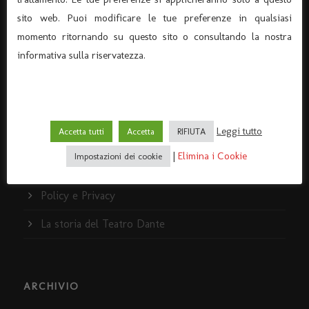
C.F. 91015660235 - P.I. 03726920238
sito web. Puoi modificare le tue preferenze in qualsiasi
Codice univoco per fatturazione elettronica KRRH6B9
momento ritornando su questo sito o consultando la nostra
info@ilteatrodante.it
informativa sulla riservatezza.
Home Teatro Dante
Leggi tutto
Accetta tutti
Accetta
RIFIUTA
Dove siamo
|
Elimina i Cookie
Impostazioni dei cookie
I servizi
Policy e Privacy
La storia del Teatro Dante
ARCHIVIO